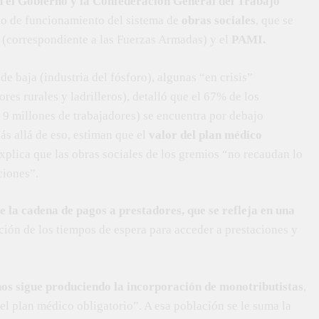
an el Gobierno y la Confederación General del Trabajo
cto de funcionamiento del sistema de
obras sociales
, que se
A
(correspondiente a las Fuerzas Armadas) y el
PAMI.
e baja (industria del fósforo), algunas “en crisis”
res rurales y ladrilleros), detalló que el 67% de los
e 9 millones de trabajadores) se encuentra por debajo
s allá de eso, estiman que el
valor del plan médico
explica que las obras sociales de los gremios “no recaudan lo
ciones”.
te la cadena de pagos a prestadores, que se refleja en una
ción de los tiempos de espera para acceder a prestaciones y
nos sigue produciendo la incorporación de monotributistas
,
el plan médico obligatorio”. A esa población se le suma la