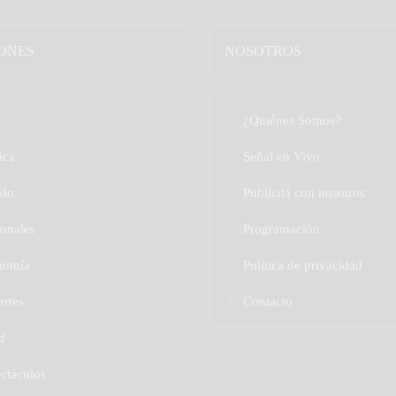
ONES
NOSOTROS
a
¿Quiénes Somos?
ica
Señal en Vivo
do
Publicitá con nosotros
onales
Programación
nomía
Política de privacidad
rtes
Contacto
d
ctáculos