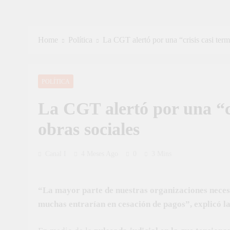
Home
Política
La CGT alertó por una “crisis casi termi
POLÍTICA
La CGT alertó por una “cr
obras sociales
Canal I
4 Meses Ago
0
3 Mins
“La mayor parte de nuestras organizaciones necesita
muchas entrarían en cesación de pagos”, explicó la