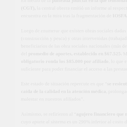
En medio de la
pulseada judicial en la que tension
(CGT),
la central obrera emitió un informe al respe
encuentra en la mira tras la fragmentación de
IOSF
Luego de enumerar que existen obras sociales dadas d
(construcción y pesca) y otras intervenidas (trabajado
beneficiarios de las obra sociales nacionales (más d
del
promedio de aportes, establecido en $67.525.
Má
obligatorio ronda los $85.000 por afiliado
, lo que 
suficiente para poder financiar el acceso a las presta
Este estado de situación repercute en que “
se resien
caída de la calidad en la atención médica
, prolonga
malestar en nuestros afiliados”.
Asimismo, se refirieron al “
agujero financiero que 
cuyo aporte al sistema es un 290% inferior al costo d