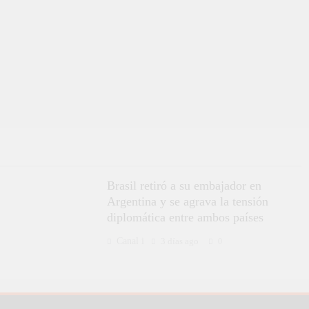
Brasil retiró a su embajador en
Argentina y se agrava la tensión
diplomática entre ambos países
Canal i
3 días ago
0