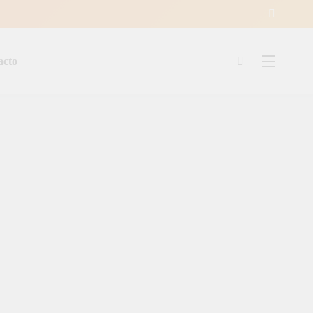
acto
ía