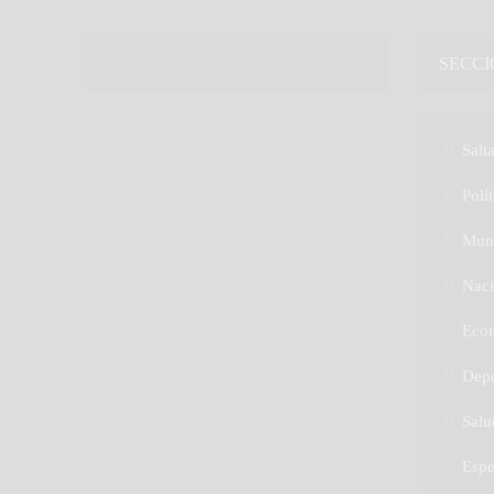
SECCI
Salt
Polít
Mun
Naci
Eco
Depo
Salu
Espe