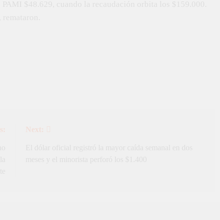
del PAMI $48.629, cuando la recaudación orbita los $159.000.
, remataron.
s:
Next:
no
El dólar oficial registró la mayor caída semanal en dos
la
meses y el minorista perforó los $1.400
te