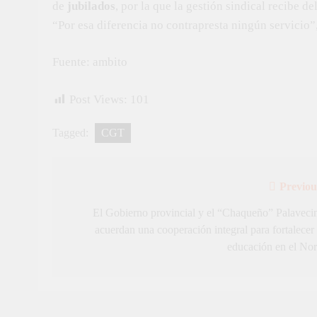
de
jubilados
, por la que la gestión sindical recibe 
“Por esa diferencia no contrapresta ningún servicio”
Fuente: ambito
Post Views:
101
Tagged:
CGT
Previou
Navegación
de
El Gobierno provincial y el “Chaqueño” Palaveci
acuerdan una cooperación integral para fortalecer 
entradas
educación en el Nor