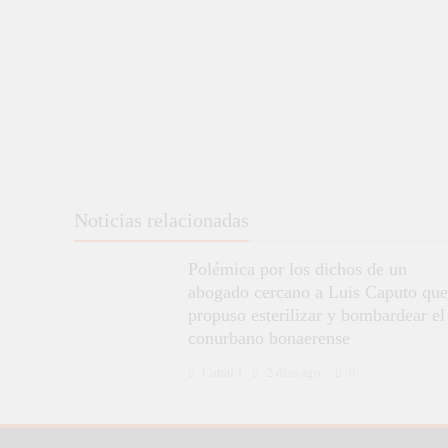
Noticias relacionadas
Polémica por los dichos de un
abogado cercano a Luis Caputo que
propuso esterilizar y bombardear el
conurbano bonaerense
Canal i
2 días ago
0