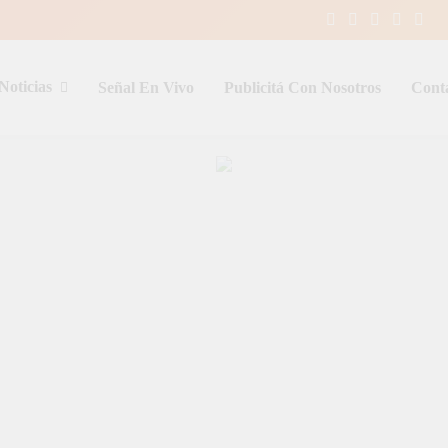
Noticias
Señal En Vivo
Publicitá Con Nosotros
Cont
entina y el mundo, las 24 horas del d