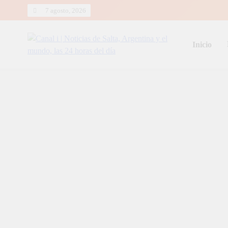
Skip
7 agosto, 2026
to
content
Inicio
Canal i | Noticias de Salta, Arg