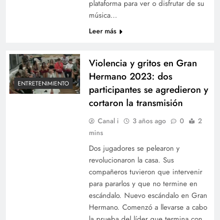
plataforma para ver o disfrutar de su
música…
Leer más
Violencia y gritos en Gran
Hermano 2023: dos
ENTRETENIMIENTO
participantes se agredieron y
cortaron la transmisión
Canal i
3 años ago
0
2
mins
Dos jugadores se pelearon y
revolucionaron la casa. Sus
compañeros tuvieron que intervenir
para pararlos y que no termine en
escándalo. Nuevo escándalo en Gran
Hermano. Comenzó a llevarse a cabo
la prueba del líder que termina con