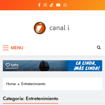
Skip
to
content
Canal i | Noticias de
MENU
Salta, Argentina y el
mundo, las 24 horas
del día
Home
Entretenimiento
Categoría:
Entretenimiento