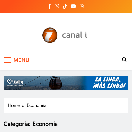
Skip
to
content
Canal i | Noticias de
MENU
Salta, Argentina y el
mundo, las 24 horas
del día
Home
Economía
Categoría:
Economía