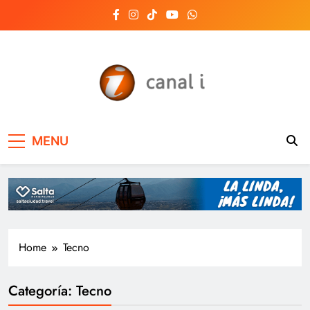
Skip
to
content
Canal i | Noticias de
MENU
Salta, Argentina y el
mundo, las 24 horas
del día
Home
Tecno
Categoría:
Tecno