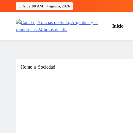
Skip
5:52:01 AM
7 agosto, 2026
to
content
Inicio
Canal i | Noticias de Salta, Arg
Home
Sociedad