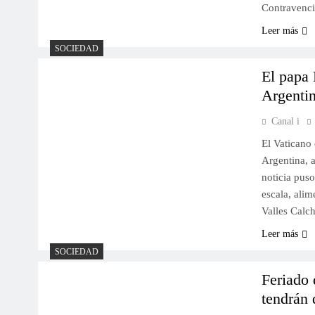
Contravenc
Leer más
SOCIEDAD
El papa 
Argenti
Canal i
El Vaticano 
Argentina, a
noticia puso
escala, alim
Valles Cal
Leer más
SOCIEDAD
Feriado 
tendrán