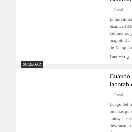
Canal i
El movimient
Sísmica (IN
kilómetros 
magnitud 3,2
de Neuquén,
Leer más
SOCIEDAD
Cuándo s
laborab
Canal i
Luego del f
muchas pers
antes, el se
descanso ex