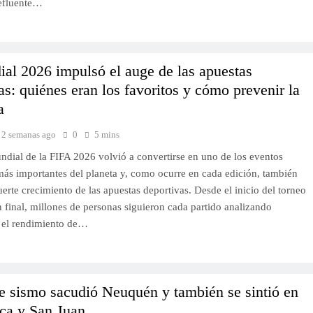
 efluente…
al 2026 impulsó el auge de las apuestas
as: quiénes eran los favoritos y cómo prevenir la
a
2 semanas ago
0
5 mins
dial de la FIFA 2026 volvió a convertirse en uno de los eventos
más importantes del planeta y, como ocurre en cada edición, también
erte crecimiento de las apuestas deportivas. Desde el inicio del torneo
n final, millones de personas siguieron cada partido analizando
, el rendimiento de…
e sismo sacudió Neuquén y también se sintió en
ca y San Juan