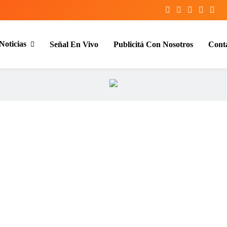
Noticias
Señal En Vivo
Publicitá Con Nosotros
Cont
entina y el mundo, las 24 horas del d