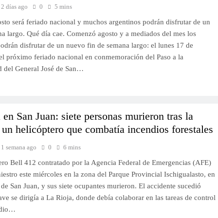
2 días ago
0
5 mins
osto será feriado nacional y muchos argentinos podrán disfrutar de un
na largo. Qué día cae. Comenzó agosto y a mediados del mes los
odrán disfrutar de un nuevo fin de semana largo: el lunes 17 de
 el próximo feriado nacional en conmemoración del Paso a la
d del General José de San…
 en San Juan: siete personas murieron tras la
 un helicóptero que combatía incendios forestales
1 semana ago
0
6 mins
ero Bell 412 contratado por la Agencia Federal de Emergencias (AFE)
niestro este miércoles en la zona del Parque Provincial Ischigualasto, en
 de San Juan, y sus siete ocupantes murieron. El accidente sucedió
ve se dirigía a La Rioja, donde debía colaborar en las tareas de control
ndio…