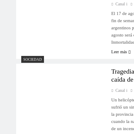
Canal i
El 17 de ag
fin de sema
argentinos p
agosto será
Inmortalida
Leer más
SOCIEDAD
Tragedia
caída de
Canal i
Un helicópt
sufrió un si
la provincia
cuando la na
de un ince