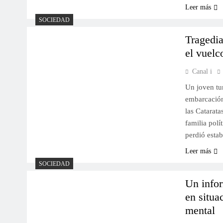
Leer más
SOCIEDAD
Tragedia
el vuelc
Canal i
Un joven tur
embarcación 
las Catarata
familia polí
perdió esta
Leer más
SOCIEDAD
Un infor
en situa
mental