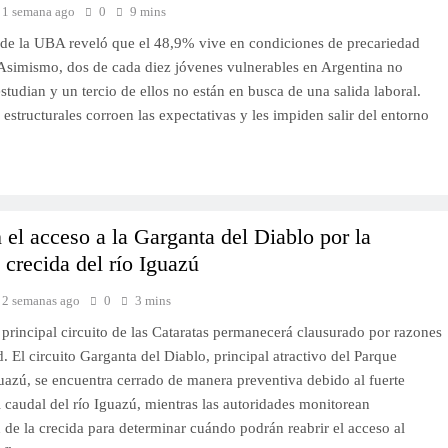
1 semana ago
0
9 mins
de la UBA reveló que el 48,9% vive en condiciones de precariedad
. Asimismo, dos de cada diez jóvenes vulnerables en Argentina no
estudian y un tercio de ellos no están en busca de una salida laboral.
 estructurales corroen las expectativas y les impiden salir del entorno
 el acceso a la Garganta del Diablo por la
a crecida del río Iguazú
2 semanas ago
0
3 mins
 principal circuito de las Cataratas permanecerá clausurado por razones
. El circuito Garganta del Diablo, principal atractivo del Parque
uazú, se encuentra cerrado de manera preventiva debido al fuerte
 caudal del río Iguazú, mientras las autoridades monitorean
 de la crecida para determinar cuándo podrán reabrir el acceso al