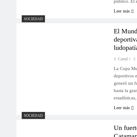
público. El
Leer más
SOCIEDAD
El Mundi
deportiv
ludopatí
Canal i
La Copa Mun
deportivos 
generó un fu
hasta la gra
estadísticas
Leer más
SOCIEDAD
Un fuert
Catamar