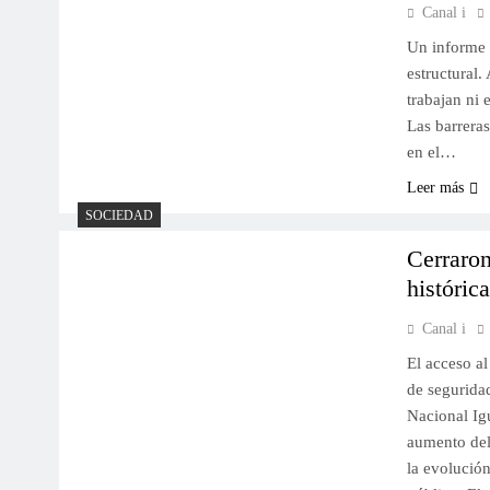
Canal i
Un informe 
estructural
trabajan ni 
Las barreras
en el…
Leer más
SOCIEDAD
Cerraron
históric
Canal i
El acceso al
de seguridad
Nacional Ig
aumento del
la evolución