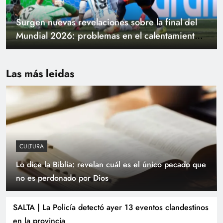
Surgen nuevas revelaciones sobre la final del
Mundial 2026: problemas en el calentamiento y
una charla clave con Scaloni
Las más leidas
CULTURA
Lo dice la Biblia: revelan cuál es el único pecado que
Sáenz supervisó el avance de las obras en los
no es perdonado por Dios
puentes sobre el río Vaqueros y la
Circunvalación Oeste
SALTA | La Policía detectó ayer 13 eventos clandestinos
en la provincia