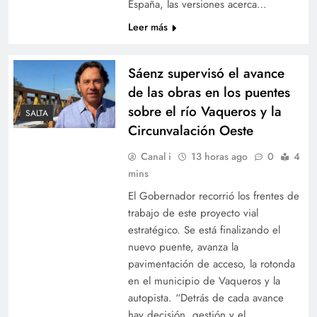
España, las versiones acerca…
Polémica por los dichos de un abogado
Leer más
cercano a Luis Caputo que propuso esterilizar y
bombardear el conurbano bonaerense
Sáenz supervisó el avance
de las obras en los puentes
sobre el río Vaqueros y la
SALTA
Circunvalación Oeste
Canal i
13 horas ago
0
4
mins
El Gobernador recorrió los frentes de
trabajo de este proyecto vial
El papa León XIV no visitará Salta durante su
estratégico. Se está finalizando el
nuevo puente, avanza la
viaje a la Argentina
pavimentación de acceso, la rotonda
en el municipio de Vaqueros y la
autopista. “Detrás de cada avance
hay decisión, gestión y el