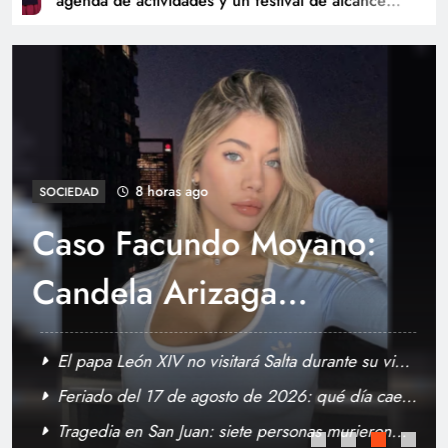
agenda de actividades y un festival de alcance
nacional
Orán celebrará su 232° aniversario con una
amplia agenda de actividades y un festival de
8 horas ago
alcance nacional
SOCIEDAD
Caso Facundo Moyano:
Candela Arizaga
declaró en la causa y
El papa León XIV no visitará Salta durante su viaje
cambió de abogado
a la Argentina
Feriado del 17 de agosto de 2026: qué día cae y
quiénes tendrán descanso
Tragedia en San Juan: siete personas murieron