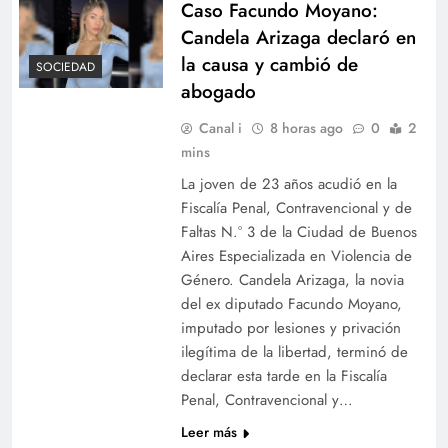
Caso Facundo Moyano:
Candela Arizaga declaró en
la causa y cambió de
SOCIEDAD
abogado
Caso Facundo Moyano: Candela Arizaga
Canal i
8 horas ago
0
2
declaró en la causa y cambió de abogado
mins
La joven de 23 años acudió en la
Fiscalía Penal, Contravencional y de
Faltas N.° 3 de la Ciudad de Buenos
Aires Especializada en Violencia de
Género. Candela Arizaga, la novia
del ex diputado Facundo Moyano,
imputado por lesiones y privación
ilegítima de la libertad, terminó de
declarar esta tarde en la Fiscalía
Penal, Contravencional y…
¡Atención! Rige un alerta por incendios
Leer más