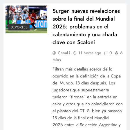
Surgen nuevas revelaciones
sobre la final del Mundial
2026: problemas en el
DEPORTES
calentamiento y una charla
clave con Scaloni
Sáenz supervisó el avance de las obras en los
puentes sobre el río Vaqueros y la
Canal i
11 horas ago
0
6
Circunvalación Oeste
mins
Filtran más detalles acerca de lo
ocurrido en la definición de la Copa
del Mundo, 18 días después. Los
jugadores que supuestamente
tuvieron “tirones” en la entrada en
calor y otros que no coincidieron con
el planteo del DT. Si bien ya pasaron
18 días de la final del Mundial
2026 entre la Selección Argentina y