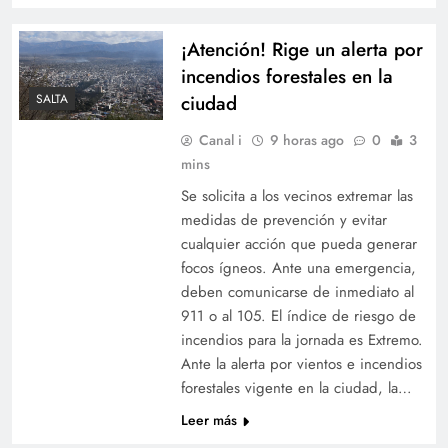
forestales en la ciudad
¡Atención! Rige un alerta por
incendios forestales en la
ciudad
SALTA
Canal i
9 horas ago
0
3
mins
Se solicita a los vecinos extremar las
medidas de prevención y evitar
cualquier acción que pueda generar
focos ígneos. Ante una emergencia,
Surgen nuevas revelaciones sobre la final del
deben comunicarse de inmediato al
Mundial 2026: problemas en el calentamiento y
911 o al 105. El índice de riesgo de
incendios para la jornada es Extremo.
una charla clave con Scaloni
Ante la alerta por vientos e incendios
forestales vigente en la ciudad, la…
Leer más