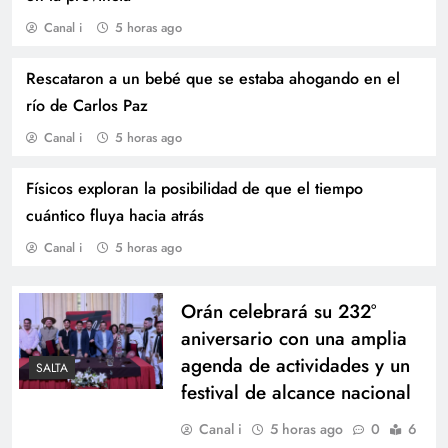
Canal i
5 horas ago
Rescataron a un bebé que se estaba ahogando en el
río de Carlos Paz
Canal i
5 horas ago
Físicos exploran la posibilidad de que el tiempo
Polémica por los dichos de un abogado
cuántico fluya hacia atrás
cercano a Luis Caputo que propuso esterilizar y
Canal i
5 horas ago
bombardear el conurbano bonaerense
Orán celebrará su 232°
aniversario con una amplia
agenda de actividades y un
SALTA
festival de alcance nacional
Canal i
5 horas ago
0
6