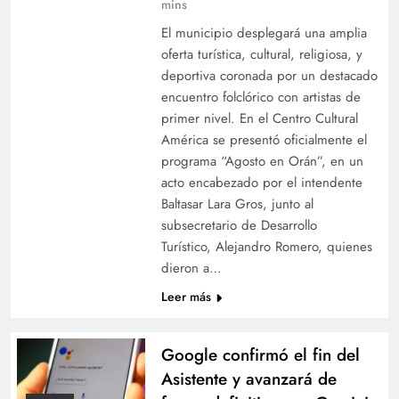
mins
El municipio desplegará una amplia
oferta turística, cultural, religiosa, y
El papa León XIV no visitará Salta durante su
deportiva coronada por un destacado
viaje a la Argentina
encuentro folclórico con artistas de
primer nivel. En el Centro Cultural
América se presentó oficialmente el
programa “Agosto en Orán”, en un
acto encabezado por el intendente
Baltasar Lara Gros, junto al
subsecretario de Desarrollo
Turístico, Alejandro Romero, quienes
dieron a…
Leer más
Orán celebrará su 232° aniversario con una
Google confirmó el fin del
amplia agenda de actividades y un festival de
Asistente y avanzará de
alcance nacional