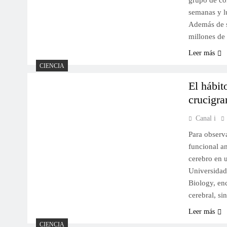
grupo de co
semanas y l
Además de su
millones de
Leer más
CIENCIA
El hábit
crucigra
Canal i
Para observa
funcional an
cerebro en 
Universidad
Biology, en
cerebral, s
Leer más
CIENCIA