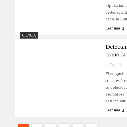
tripulación 
pertenecient
hacia la Lu
Leer más
CIENCIA
Detectan
como la
Canal i
El enigmátic
solar, está 
su velocida
asombrosa: e
casi tan an
Leer más