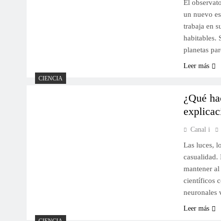
El observat
un nuevo est
trabaja en 
habitables. 
planetas par
Leer más
CIENCIA
¿Qué hac
explicac
Canal i
Las luces, l
casualidad. 
mantener al
científicos 
neuronales 
Leer más