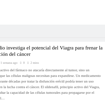
io investiga el potencial del Viagra para frenar la
ión del cáncer
1 semana ago
0
2 mins
 activo del fármaco no atacaría directamente al tumor, sino un
ue las células malignas necesitan para expandirse. Un medicamento
ante décadas por tratar la disfunción eréctil podría tener un uso
n la lucha contra el cáncer. El sildenafil, principio activo del Viagra,
ultar la capacidad de las células tumorales para propagarse por el
al…