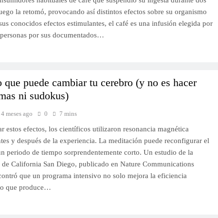
nsumidores habituales de café que suspendió su ingesta durante dos
uego la retomó, provocando así distintos efectos sobre su organismo
s conocidos efectos estimulantes, el café es una infusión elegida por
 personas por sus documentados…
o que puede cambiar tu cerebro (y no es hacer
mas ni sudokus)
4 meses ago
0
7 mins
r estos efectos, los científicos utilizaron resonancia magnética
tes y después de la experiencia. La meditación puede reconfigurar el
un periodo de tiempo sorprendentemente corto. Un estudio de la
 de California San Diego, publicado en Nature Communications
contró que un programa intensivo no solo mejora la eficiencia
ino que produce…