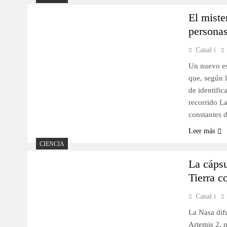
El miste
personas
Canal i
Un nuevo es
que, según l
de identifi
recorrido L
constantes d
Leer más
CIENCIA
La cápsu
Tierra c
Canal i
La Nasa dif
Artemis 2, 