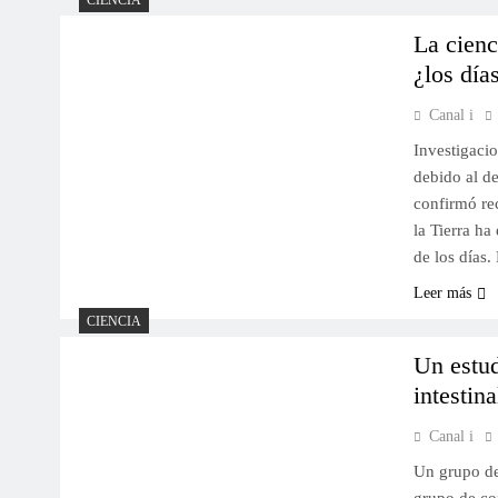
CIENCIA
La cienc
¿los día
Canal i
Investigacio
debido al de
confirmó rec
la Tierra h
de los días
Leer más
CIENCIA
Un estud
intestin
Canal i
Un grupo de 