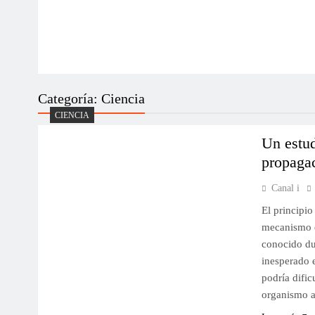
Categoría:
Ciencia
CIENCIA
Un estud
propagac
Canal i
El principio
mecanismo q
conocido dur
inesperado e
podría dific
organismo 