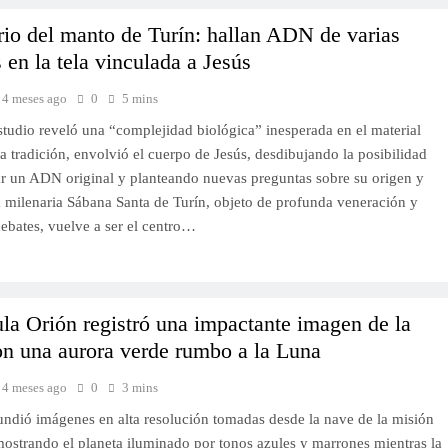
rio del manto de Turín: hallan ADN de varias
 en la tela vinculada a Jesús
4 meses ago
0
5 mins
tudio reveló una “complejidad biológica” inesperada en el material
a tradición, envolvió el cuerpo de Jesús, desdibujando la posibilidad
car un ADN original y planteando nuevas preguntas sobre su origen y
a milenaria Sábana Santa de Turín, objeto de profunda veneración y
ebates, vuelve a ser el centro…
la Orión registró una impactante imagen de la
on una aurora verde rumbo a la Luna
4 meses ago
0
3 mins
undió imágenes en alta resolución tomadas desde la nave de la misión
mostrando el planeta iluminado por tonos azules y marrones mientras la