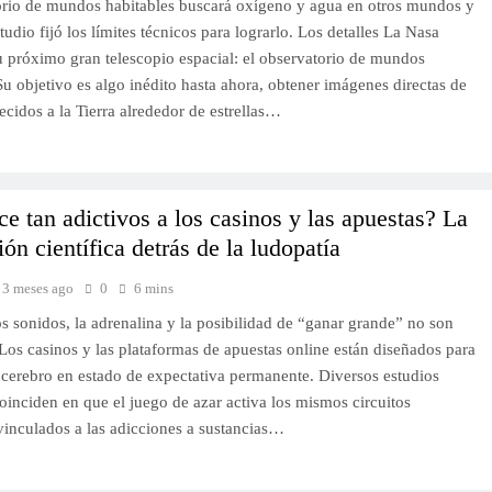
orio de mundos habitables buscará oxígeno y agua en otros mundos y
udio fijó los límites técnicos para lograrlo. Los detalles La Nasa
su próximo gran telescopio espacial: el observatorio de mundos
Su objetivo es algo inédito hasta ahora, obtener imágenes directas de
ecidos a la Tierra alrededor de estrellas…
e tan adictivos a los casinos y las apuestas? La
ión científica detrás de la ludopatía
3 meses ago
0
6 mins
os sonidos, la adrenalina y la posibilidad de “ganar grande” no son
Los casinos y las plataformas de apuestas online están diseñados para
 cerebro en estado de expectativa permanente. Diversos estudios
coinciden en que el juego de azar activa los mismos circuitos
vinculados a las adicciones a sustancias…