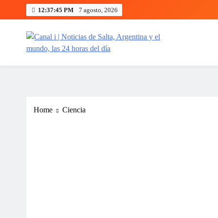
Skip
12:37:46 PM
7 agosto, 2026
to
content
Canal i | Noticias de Salta, Arg
Home
Ciencia