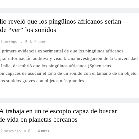
io reveló que los pingüinos africanos serían
de “ver” los sonidos
1 mes ago
0
4 mins
a primera evidencia experimental de que los pingüinos africanos
grar información auditiva y visual. Una investigación de la Universidad
 Italia, descubrió que los pingüinos africanos (Spheniscus
on capaces de asociar el tono de un sonido con el tamaño de un objeto,
los sonidos graves con objetos más grandes…
trabaja en un telescopio capaz de buscar
de vida en planetas cercanos
2 meses ago
0
4 mins