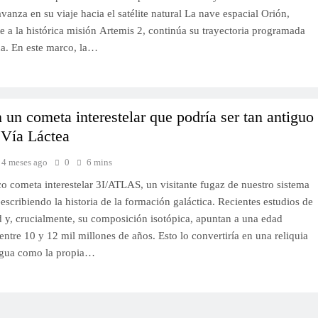
avanza en su viaje hacia el satélite natural La nave espacial Orión,
e a la histórica misión Artemis 2, continúa su trayectoria programada
na. En este marco, la…
 un cometa interestelar que podría ser tan antiguo
 Vía Láctea
4 meses ago
0
6 mins
o cometa interestelar 3I/ATLAS, un visitante fugaz de nuestro sistema
reescribiendo la historia de la formación galáctica. Recientes estudios de
d y, crucialmente, su composición isotópica, apuntan a una edad
ntre 10 y 12 mil millones de años. Esto lo convertiría en una reliquia
tigua como la propia…