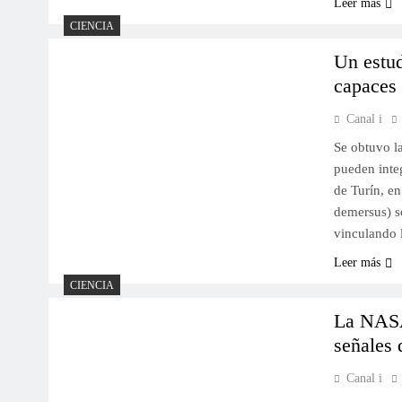
Leer más
CIENCIA
Un estud
capaces 
Canal i
Se obtuvo l
pueden inte
de Turín, en
demersus) s
vinculando 
Leer más
CIENCIA
La NASA 
señales 
Canal i