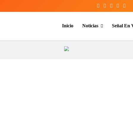
Inicio
Noticias
Señal En 
entina y el mundo, las 24 horas del d