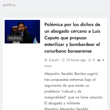
politica
Polémica por los dichos de
un abogado cercano a Luis
Caputo que propuso
POLÍTICA
esterilizar y bombardear el
conurbano bonaerense
Canal i
15 horas ago
0
4
mins
Alejandro Sarubbi Benítez sugirió
tres propuestas extremas bajo el
argumento de que existe un
problema “cultural y de
marginalidad” que no tiene solución.
El abogado y militante
libertario Alejandro Sarubbi