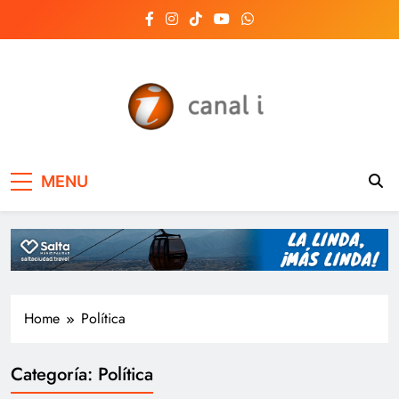
Skip
to
content
Canal i | Noticias de
MENU
Salta, Argentina y el
mundo, las 24 horas
del día
Home
Política
Categoría:
Política