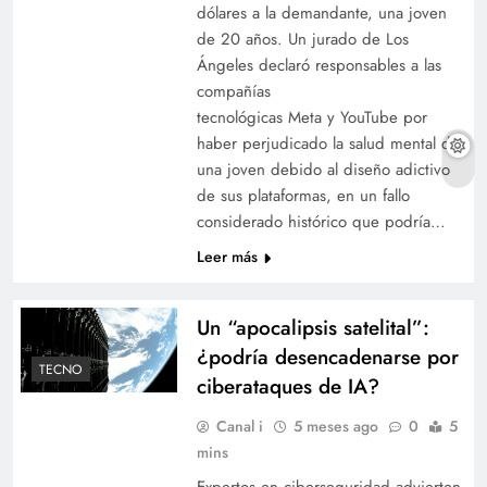
dólares a la demandante, una joven
de 20 años. Un jurado de Los
Ángeles declaró responsables a las
compañías
tecnológicas Meta y YouTube por
haber perjudicado la salud mental de
una joven debido al diseño adictivo
de sus plataformas, en un fallo
considerado histórico que podría…
Leer más
Un “apocalipsis satelital”:
¿podría desencadenarse por
TECNO
ciberataques de IA?
Canal i
5 meses ago
0
5
mins
Expertos en ciberseguridad advierten