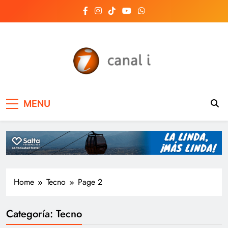
Skip
to
content
Canal i | Noticias de
MENU
Salta, Argentina y el
mundo, las 24 horas
del día
Home
Tecno
Page 2
Categoría:
Tecno