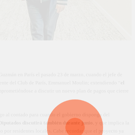
 Guzmán en París el pasado 23 de marzo, cuando el jefe de
idente del Club de París, Emmanuel Moulin; extendiendo “
el
mprometiéndose a discutir un nuevo plan de pagos que cierre
o al contado para cuando el gobierno disponga del
 Diputados discutirá también durante junio
, y que implica la
 por residentes locales. Cabe recordar que el proyecto ya