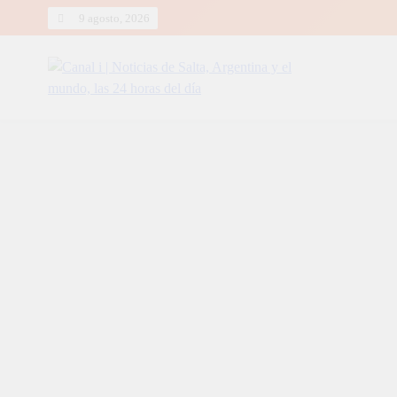
Skip
9 agosto, 2026
to
content
Canal i | Noticias de Salta, Arg