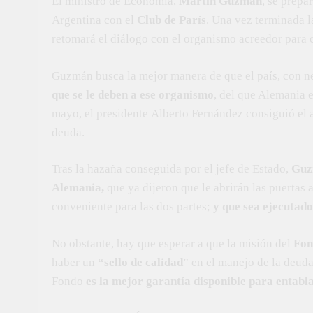
El ministro de Economía,
Martín Guzmán
, se prepa
Argentina con el
Club de París
. Una vez terminada l
retomará el diálogo con el organismo acreedor para ce
Guzmán busca la mejor manera de que el país, con n
que se le deben a ese organismo
, del que Alemania 
mayo, el presidente Alberto Fernández consiguió el 
deuda.
Tras la hazaña conseguida por el jefe de Estado,
Guz
Alemania,
que ya dijeron que le abrirán las puertas
conveniente para las dos partes;
y que sea ejecutado
No obstante, hay que esperar a que la misión del
Fon
haber un
“sello de calidad
” en el manejo de la deuda
Fondo
es la mejor garantía disponible para entabl