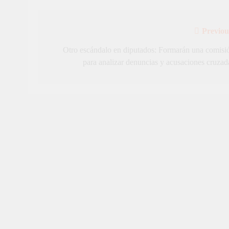
Previou
Navegación
de
Otro escándalo en diputados: Formarán una comisi
para analizar denuncias y acusaciones cruzad
entradas