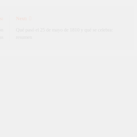
s:
Next:
ón
Qué pasó el 25 de mayo de 1810 y qué se celebra:
as
resumen