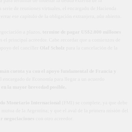
ra para terminar de ordenar la deuda externa de la
a serie de reuniones virtuales, el encargado de Hacienda
rrar ese capítulo de la obligación extranjera, aún abierto.
egociación a plazos,
termine de pagar US$2.000 millones
es el principal acreedor. Cabe recordar que a comienzos de
apoyo del canciller
Olaf Scholz
para la cancelación de la
mán cuenta ya con el apoyo fundamental de Francia y
 al encargado de Economía para llegar a un acuerdo
 en la mayor brevedad posible.
do Monetario Internacional
(FMI) se complete, ya que debe
 mutua de la Argentina; y que el aval de la primera misión del
ar negociaciones
con otro acreedor.