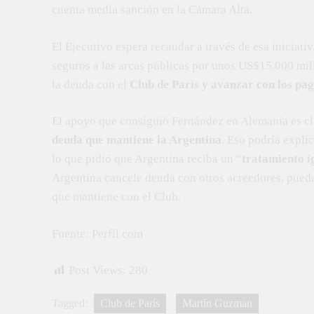
cuenta media sanción en la Cámara Alta.
El Ejecutivo espera recaudar a través de esa iniciat
seguros a las arcas públicas por unos US$15.000 mill
la deuda con el
Club de París y avanzar con los pa
El apoyo que consiguió Fernández en Alemania es cl
deuda que mantiene la Argentina
. Eso podría expli
lo que pidió que Argentina reciba un “
tratamiento i
Argentina cancele deuda con otros acreedores, pueda
que mantiene con el Club.
Fuente: Perfil.com
Post Views:
280
Tagged:
Club de París
Martín Guzman