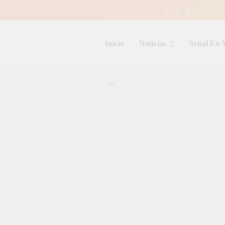
Inicio
Noticias
Señal En 
entina y el mundo, las 24 horas del d