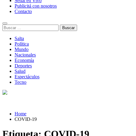
Señal en Vivo
Publicitá con nosotros
Contacto
Buscar:
Salta
Política
Mundo
Nacionales
Economía
Deportes
Salud
Espectáculos
Tecno
Home
COVID-19
Etiqueta:
COVID-19