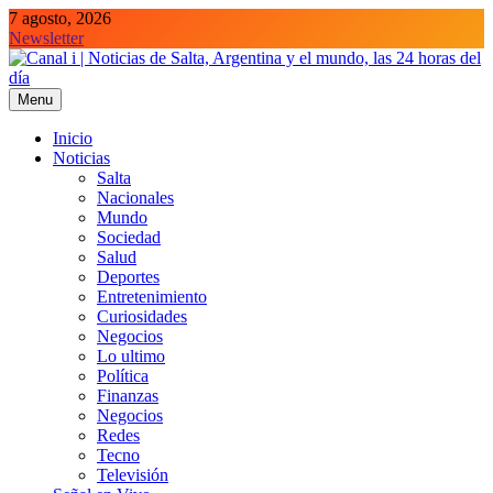
Skip
7 agosto, 2026
to
Newsletter
content
Menu
Canal i | Noticias de Salta, Argentina y el mundo, las 24 horas del día
Inicio
Noticias
Salta
Nacionales
Mundo
Sociedad
Salud
Deportes
Entretenimiento
Curiosidades
Negocios
Lo ultimo
Política
Finanzas
Negocios
Redes
Tecno
Televisión