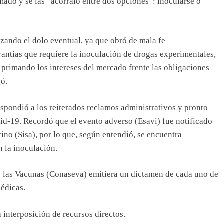
ado y se las “acorraló entre dos opciones”: inocularse o
ozando el dolo eventual, ya que obró de mala fe
antías que requiere la inoculación de drogas experimentales,
, primando los intereses del mercado frente las obligaciones
gó.
espondió a los reiterados reclamos administrativos y pronto
d-19. Recordó que el evento adverso (Esavi) fue notificado
ino (Sisa), por lo que, según entendió, se encuentra
n la inoculación.
e las Vacunas (Conaseva) emitiera un dictamen de cada uno de
médicas.
a interposición de recursos directos.