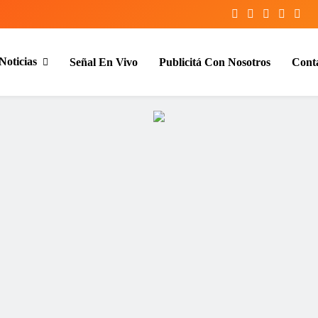
Noticias
Señal En Vivo
Publicitá Con Nosotros
Cont
entina y el mundo, las 24 horas del d