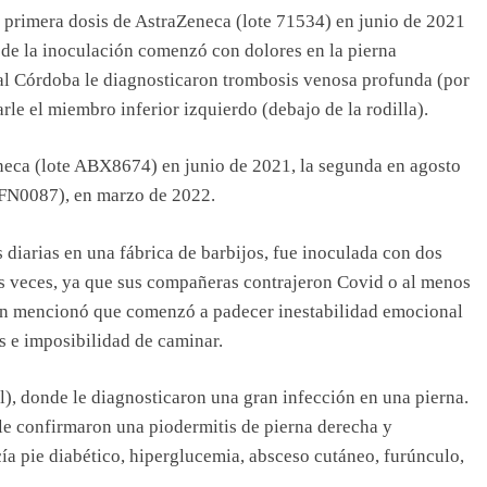
a primera dosis de AstraZeneca (lote 71534) en junio de 2021
de la inoculación comenzó con dolores en la pierna
ital Córdoba le diagnosticaron trombosis venosa profunda (por
le el miembro inferior izquierdo (debajo de la rodilla).
eneca (lote ABX8674) en junio de 2021, la segunda en agosto
te FN0087), en marzo de 2022.
diarias en una fábrica de barbijos, fue inoculada con dos
as veces, ya que sus compañeras contrajeron Covid o al menos
ción mencionó que comenzó a padecer inestabilidad emocional
as e imposibilidad de caminar.
l), donde le diagnosticaron una gran infección en una pierna.
le confirmaron una piodermitis de pierna derecha y
ía pie diabético, hiperglucemia, absceso cutáneo, furúnculo,