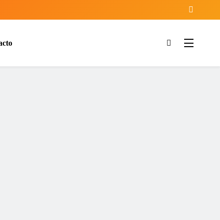
acto
ía