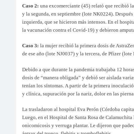
Caso 2:
una excomerciante (45) relató que recibió l
y la segunda, en septiembre (lote NK0224). Después 
izquierda, que se hicieron más intensos. En el hosp
la vacunación contra el Covid-19) y debieron amputar
Caso 3:
la mujer recibió la primera dosis de AstraZ
de ese año (lote NJ0037) y la tercera, de Pfizer (lo
Debido a que durante la pandemia trabajaba 12 horas 
dosis de “manera obligada” y debió ser aislada vari
tenían los síntomas. A partir de la primera inocula
y clínica, supuración por la nariz, dolor en las piern
La trasladaron al hospital Eva Perón (Córdoba capita
Luego, en el Hospital de Santa Rosa de Calamuchita 
onicomicosis y verruga plantar. Le dijeron que padec
ántrax del tronco, flebitis y tromboflebitis.