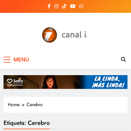
Skip
to
content
Canal i | Noticias de
MENU
Salta, Argentina y el
mundo, las 24 horas
del día
Home
Cerebro
Etiqueta:
Cerebro