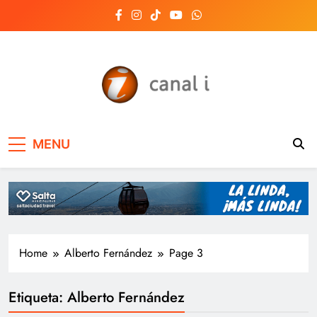
Skip
to
content
Canal i | Noticias de
MENU
Salta, Argentina y el
mundo, las 24 horas
del día
Home
Alberto Fernández
Page 3
Etiqueta:
Alberto Fernández