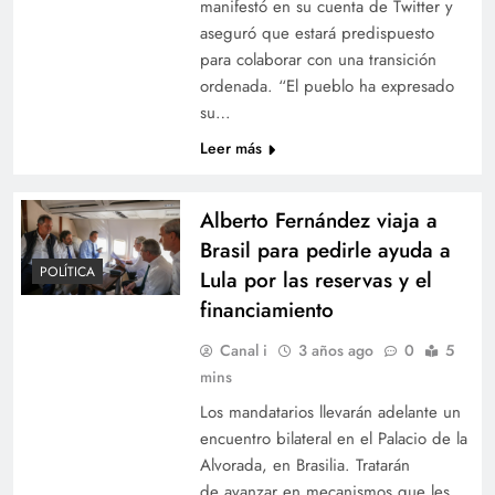
manifestó en su cuenta de Twitter y
aseguró que estará predispuesto
para colaborar con una transición
ordenada. “El pueblo ha expresado
su…
Leer más
Alberto Fernández viaja a
Brasil para pedirle ayuda a
POLÍTICA
Lula por las reservas y el
financiamiento
Canal i
3 años ago
0
5
mins
Los mandatarios llevarán adelante un
encuentro bilateral en el Palacio de la
Alvorada, en Brasilia. Tratarán
de avanzar en mecanismos que les