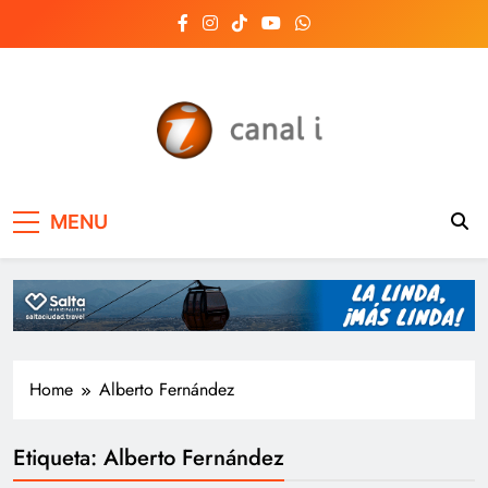
Skip
to
content
Canal i | Noticias de
MENU
Salta, Argentina y el
mundo, las 24 horas
del día
Home
Alberto Fernández
Etiqueta:
Alberto Fernández