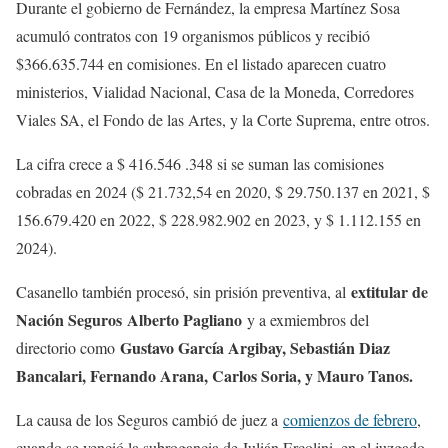
Durante el gobierno de Fernández, la empresa Martínez Sosa
acumuló contratos con 19 organismos públicos y recibió
$366.635.744 en comisiones. En el listado aparecen cuatro
ministerios, Vialidad Nacional, Casa de la Moneda, Corredores
Viales SA, el Fondo de las Artes, y la Corte Suprema, entre otros.
La cifra crece a $ 416.546 .348 si se suman las comisiones
cobradas en 2024 ($ 21.732,54 en 2020, $ 29.750.137 en 2021, $
156.679.420 en 2022, $ 228.982.902 en 2023, y $ 1.112.155 en
2024).
extitular de
Casanello también procesó, sin prisión preventiva, al
Nación Seguros Alberto Pagliano
y a exmiembros del
Gustavo García Argibay, Sebastián Diaz
directorio como
Bancalari, Fernando Arana, Carlos Soria, y Mauro Tanos.
La causa de los Seguros cambió de juez a
comienzos de febrero
,
cuando se venció la subrogancia de Julián Ercolini, en el juzgado