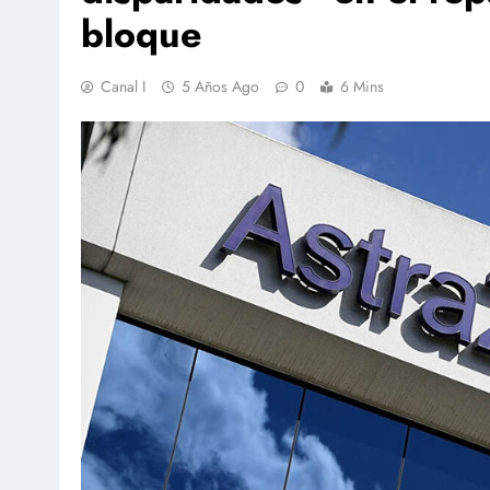
bloque
Canal I
5 Años Ago
0
6 Mins