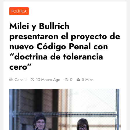
POLÍTICA
Milei y Bullrich
presentaron el proyecto de
nuevo Código Penal con
“doctrina de tolerancia
cero”
Canal I
10 Meses Ago
0
5 Mins