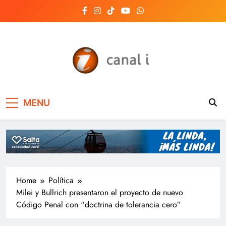
Skip
to
content
Canal i | Noticias de
MENU
Salta, Argentina y el
mundo, las 24 horas
del día
Home
Política
Milei y Bullrich presentaron el proyecto de nuevo
Código Penal con “doctrina de tolerancia cero”