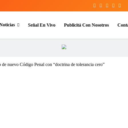
Noticias
Señal En Vivo
Publicitá Con Nosotros
Cont
entina y el mundo, las 24 horas del d
to de nuevo Código Penal con “doctrina de tolerancia cero”