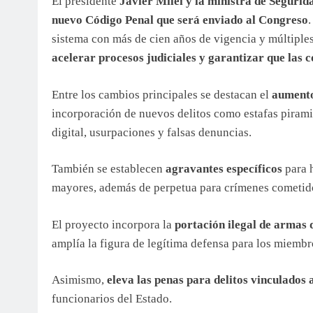
El presidente
Javier Milei y la ministra de Segurida
nuevo Código Penal que será enviado al Congreso
sistema con más de cien años de vigencia y múltiples 
acelerar procesos judiciales y garantizar que las
Entre los cambios principales se destacan el
aumento 
incorporación de nuevos delitos como estafas piramid
digital, usurpaciones y falsas denuncias.
También se establecen
agravantes específicos
para h
mayores, además de perpetua para crímenes cometido
El proyecto incorpora la
portación ilegal de armas 
amplía la figura de legítima defensa para los miemb
Asimismo,
eleva las penas para delitos vinculados
funcionarios del Estado.