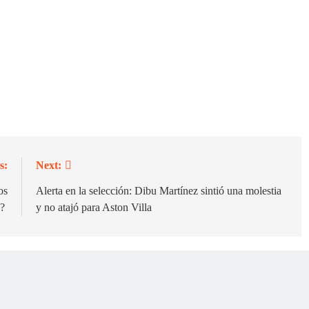
s:
Next:
os
Alerta en la selección: Dibu Martínez sintió una molestia
s?
y no atajó para Aston Villa