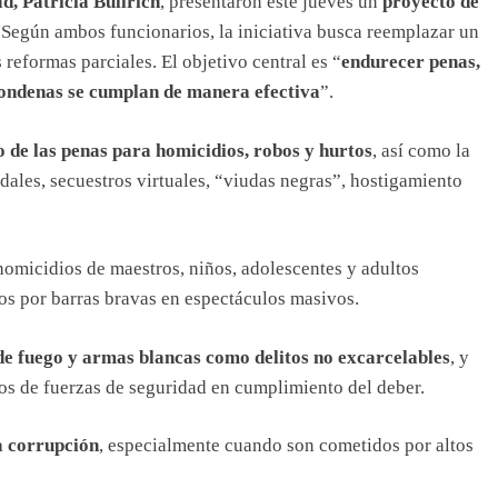
d, Patricia Bullrich
, presentaron este jueves un
proyecto de
. Según ambos funcionarios, la iniciativa busca reemplazar un
reformas parciales. El objetivo central es “
endurecer penas,
 condenas se cumplan de manera efectiva
”.
de las penas para homicidios, robos y hurtos
, así como la
ales, secuestros virtuales, “viudas negras”, hostigamiento
omicidios de maestros, niños, adolescentes y adultos
s por barras bravas en espectáculos masivos.
de fuego y armas blancas como delitos no excarcelables
, y
ros de fuerzas de seguridad en cumplimiento del deber.
 a corrupción
, especialmente cuando son cometidos por altos