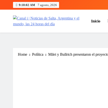
Skip
9:18:03 AM
7 agosto, 2026
to
content
Inicio
Canal i | Noticias de Salta, Arg
Home
Política
Milei y Bullrich presentaron el proyec