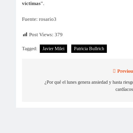
víctimas
”.
Fuente: rosario3
Post Views:
379
Tagged:
Javier Milei
Patricia Bullrich
Previou
Navegación
de
¿Por qué el lunes genera ansiedad y hasta riesg
cardíaco
entradas