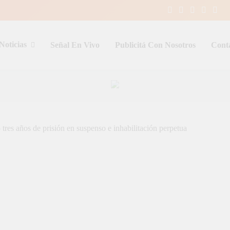
Noticias
Señal En Vivo
Publicitá Con Nosotros
Cont
entina y el mundo, las 24 horas del d
tres años de prisión en suspenso e inhabilitación perpetua