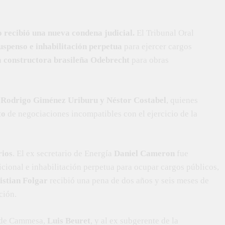
o recibió una nueva condena judicial.
El Tribunal Oral
suspenso e inhabilitación perpetua
para ejercer cargos
a constructora brasileña Odebrecht
para obras
 Rodrigo Giménez Uriburu y Néstor Costabel
, quienes
ito
de negociaciones incompatibles con el ejercicio de la
rios
. El ex secretario de Energía
Daniel Cameron
fue
icional e inhabilitación perpetua para ocupar cargos públicos,
istian Folgar
recibió una pena de dos años y seis meses de
ción.
e de Cammesa,
Luis Beuret
, y al ex subgerente de la