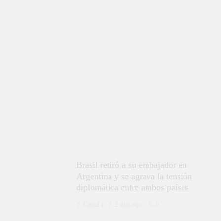
Brasil retiró a su embajador en
Argentina y se agrava la tensión
diplomática entre ambos países
Canal i
2 días ago
0