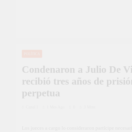
POLÍTICA
Condenaron a Julio De Vi
recibió tres años de prisi
perpetua
Canal I
1 Mes Ago
0
3 Mins
Los jueces a cargo lo consideraron partícipe necesar