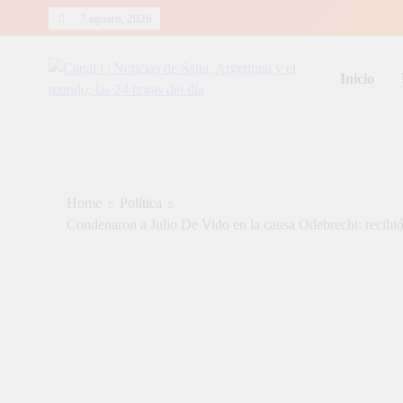
Skip
7 agosto, 2026
to
content
Inicio
Canal i | Noticias de Salta, Arg
Home
Política
Condenaron a Julio De Vido en la causa Odebrecht: recibió 