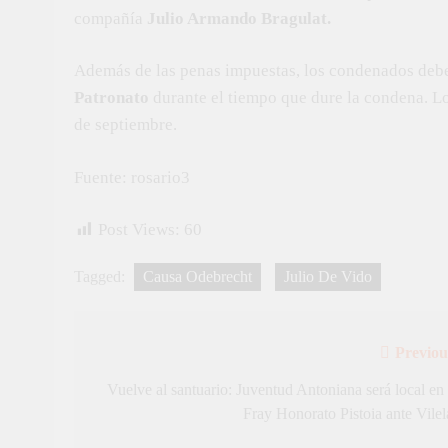
compañía
Julio Armando Bragulat.
Además de las penas impuestas, los condenados de
Patronato
durante el tiempo que dure la condena. L
de septiembre.
Fuente: rosario3
Post Views:
60
Tagged:
Causa Odebrecht
Julio De Vido
Previou
Navegación
de
Vuelve al santuario: Juventud Antoniana será local en 
Fray Honorato Pistoia ante Vilel
entradas