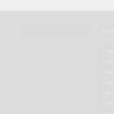
SECCI
Salt
Polít
Mun
Naci
Eco
Depo
Salu