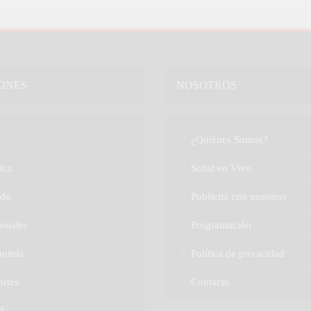
ONES
NOSOTROS
a
¿Quiénes Somos?
ica
Señal en Vivo
do
Publicitá con nosotros
onales
Programación
nomía
Política de privacidad
rtes
Contacto
d