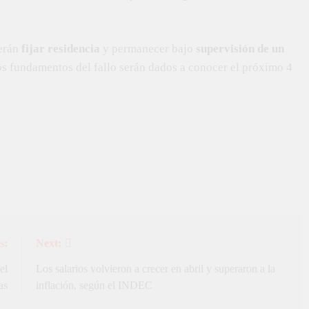
berán
fijar residencia
y permanecer bajo
supervisión de un
os fundamentos del fallo serán dados a conocer el próximo 4
s:
Next:
el
Los salarios volvieron a crecer en abril y superaron a la
as
inflación, según el INDEC