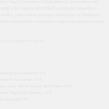
férico, Ángel Causarano y Tomás Hannah; la presidente del
eneral y de Finanzas de UTHGRA, Alejandro Mansilla y
iendro, junto a otros referentes municipales, y finalmente,
istentes destacaron el compromiso compartido por posicionar a
se en el sitio web oficial:
ecorrido por el pueblo. 9 h.
ivos de los barrios. 10 h.
 Plaza Gral. Martín Miguel de Güemes. 16 h.
 Martín Miguel de Güemes. 15 h.
or el pueblo. 8 h.