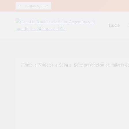
Skip
6 agosto, 2026
to
content
Inicio
Canal i | Noticias de Salta, Arg
Home
Noticias
Salta
Salta presentó su calendario d