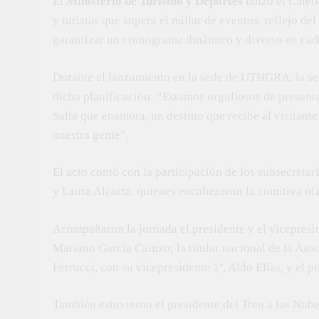
El
Ministerio de Turismo y Deportes
lanzó el Calen
y turistas que supera el millar de eventos, reflejo de
garantizar un cronograma dinámico y diverso en cada
Durante el lanzamiento en la sede de UTHGRA, la se
dicha planificación: “Estamos orgullosos de present
Salta que enamora, un destino que recibe al visitante
nuestra gente”.
El acto contó con la participación de los subsecreta
y Laura Alcorta, quienes encabezaron la comitiva ofi
Acompañaron la jornada el presidente y el vicepresi
Mariano García Cainzo; la titular nacional de la As
Ferrucci, con su vicepresidente 1º, Aldo Elías, y el pr
También estuvieron el presidente del Tren a las Nube