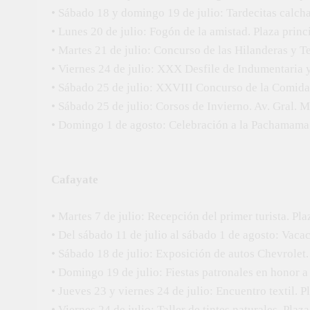
• Sábado 18 y domingo 19 de julio: Tardecitas calchaq
• Lunes 20 de julio: Fogón de la amistad. Plaza princi
• Martes 21 de julio: Concurso de las Hilanderas y Te
• Viernes 24 de julio: XXX Desfile de Indumentaria y
• Sábado 25 de julio: XXVIII Concurso de la Comida V
• Sábado 25 de julio: Corsos de Invierno. Av. Gral. 
• Domingo 1 de agosto: Celebración a la Pachamama. 
Cafayate
• Martes 7 de julio: Recepción del primer turista. Pla
• Del sábado 11 de julio al sábado 1 de agosto: Vaca
• Sábado 18 de julio: Exposición de autos Chevrolet.
• Domingo 19 de julio: Fiestas patronales en honor 
• Jueves 23 y viernes 24 de julio: Encuentro textil. P
• Viernes 24 de julio: Taller de tintes naturales. Plaz