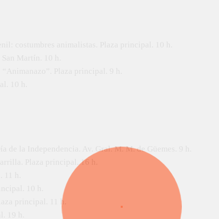
nil: costumbres animalistas. Plaza principal. 10 h.
a San Martín. 10 h.
 “Animanazo”. Plaza principal. 9 h.
al. 10 h.
 Día de la Independencia. Av. Gral. M. M. de Güemes. 9 h.
rrilla. Plaza principal. 16 h.
. 11 h.
incipal. 10 h.
laza principal. 11 h.
. 19 h.