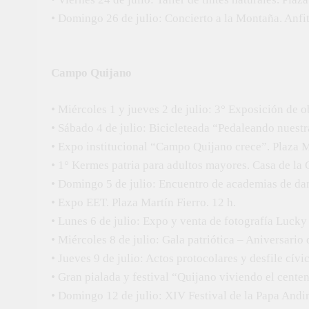
• Domingo 26 de julio: Concierto a la Montaña. Anfi
Campo Quijano
• Miércoles 1 y jueves 2 de julio: 3° Exposición de o
• Sábado 4 de julio: Bicicleteada “Pedaleando nuestr
• Expo institucional “Campo Quijano crece”. Plaza Ma
• 1° Kermes patria para adultos mayores. Casa de la C
• Domingo 5 de julio: Encuentro de academias de danz
• Expo EET. Plaza Martín Fierro. 12 h.
• Lunes 6 de julio: Expo y venta de fotografía Lucky 
• Miércoles 8 de julio: Gala patriótica – Aniversario
• Jueves 9 de julio: Actos protocolares y desfile cívic
• Gran pialada y festival “Quijano viviendo el cente
• Domingo 12 de julio: XIV Festival de la Papa Andina