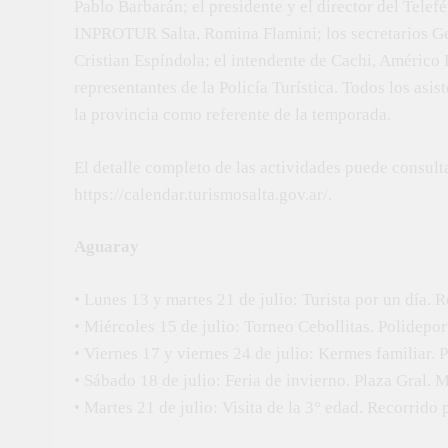
Pablo Barbarán; el presidente y el director del Tele
INPROTUR Salta, Romina Flamini; los secretarios G
Cristian Espíndola; el intendente de Cachi, Américo L
representantes de la Policía Turística. Todos los as
la provincia como referente de la temporada.
El detalle completo de las actividades puede consultar
https://calendar.turismosalta.gov.ar/.
Aguaray
• Lunes 13 y martes 21 de julio: Turista por un día. R
• Miércoles 15 de julio: Torneo Cebollitas. Polideport
• Viernes 17 y viernes 24 de julio: Kermes familiar.
• Sábado 18 de julio: Feria de invierno. Plaza Gral.
• Martes 21 de julio: Visita de la 3° edad. Recorrido p