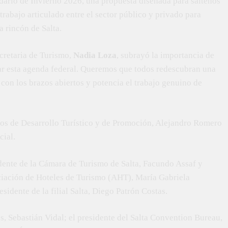
dario de Invierno 2026, una propuesta diseñada para salteños
l trabajo articulado entre el sector público y privado para
 rincón de Salta.
cretaria de Turismo,
Nadia Loza
, subrayó la importancia de
ar esta agenda federal. Queremos que todos redescubran una
 con los brazos abiertos y potencia el trabajo genuino de
rios de Desarrollo Turístico y de Promoción, Alejandro Romero
cial.
dente de la Cámara de Turismo de Salta, Facundo Assaf y
ociación de Hoteles de Turismo (AHT), María Gabriela
esidente de la filial Salta, Diego Patrón Costas.
s, Sebastián Vidal; el presidente del Salta Convention Bureau,