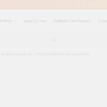
Noticias
Señal En Vivo
Publicitá Con Nosotros
Cont
entina y el mundo, las 24 horas del d
e invierno con más de 1.500 actividades en toda la provincia