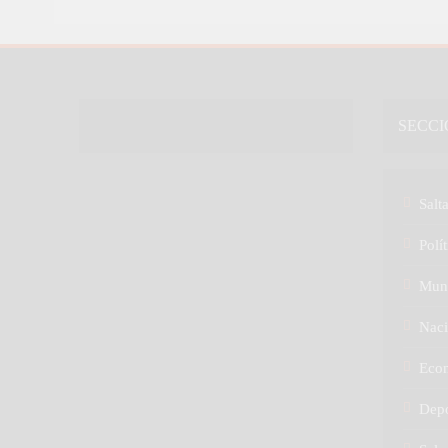
SECCI
Salt
Polít
Mun
Naci
Eco
Depo