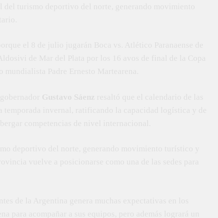
al del turismo deportivo del norte, generando movimiento
ario.
porque el 8 de julio jugarán Boca vs. Atlético Paranaense de
 Aldosivi de Mar del Plata por los 16 avos de final de la Copa
io mundialista Padre Ernesto Martearena.
l gobernador
Gustavo Sáenz
resaltó que el calendario de las
a temporada invernal, ratificando la capacidad logística y de
lbergar competencias de nivel internacional.
ismo deportivo del norte, generando movimiento turístico y
rovincia vuelve a posicionarse como una de las sedes para
ntes de la Argentina genera muchas expectativas en los
ena para acompañar a sus equipos, pero además logrará un