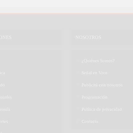
ONES
NOSOTROS
a
¿Quiénes Somos?
ica
Señal en Vivo
do
Publicitá con nosotros
onales
Programación
nomía
Política de privacidad
rtes
Contacto