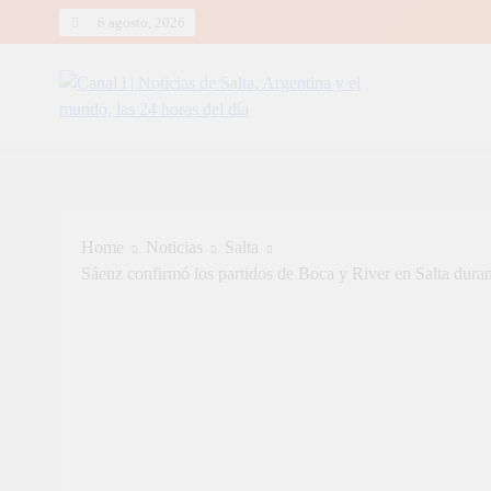
Skip
6 agosto, 2026
to
content
Canal i | Noticias de Salta, Arg
Home
Noticias
Salta
Sáenz confirmó los partidos de Boca y River en Salta duran