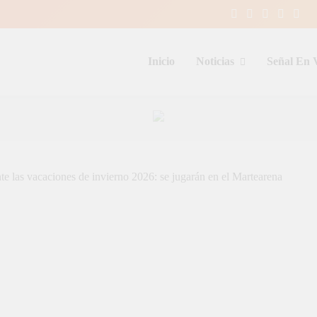
Inicio
Noticias
Señal En 
entina y el mundo, las 24 horas del d
te las vacaciones de invierno 2026: se jugarán en el Martearena