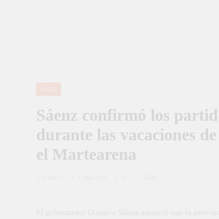
SALTA
Sáenz confirmó los partid
durante las vacaciones de
el Martearena
Canal I
1 Mes Ago
0
3 Mins
El gobernador Gustavo Sáenz anunció que la provinci