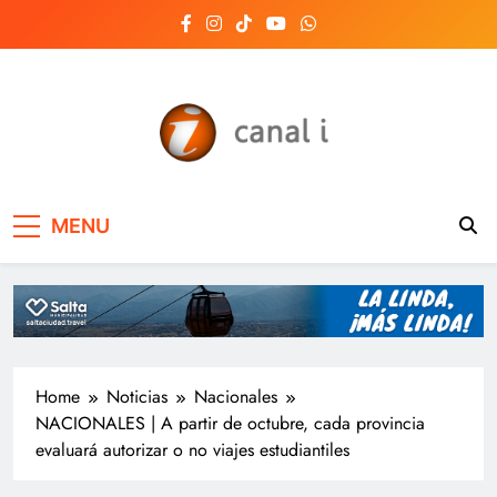
Skip
to
content
Canal i | Noticias de
MENU
Salta, Argentina y el
mundo, las 24 horas
del día
Home
Noticias
Nacionales
NACIONALES | A partir de octubre, cada provincia
evaluará autorizar o no viajes estudiantiles