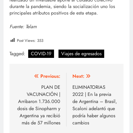
durante la pandemia, siendo la socialización uno los
principales atributos positivos de esta etapa.
Fuente: Telam
Post Views:
353
Tagged:
COVID-19
Viajes de egresados
Navegación
Previous:
Next:
de
PLAN DE
ELIMINATORIAS
VACUNACIÓN |
2022 | En la previa
entradas
Arribaron 1.736.000
de Argentina – Brasil,
dosis de Sinopharm y
Scaloni adelantó que
Argentina ya recibió
podría haber algunos
más de 57 millones
cambios