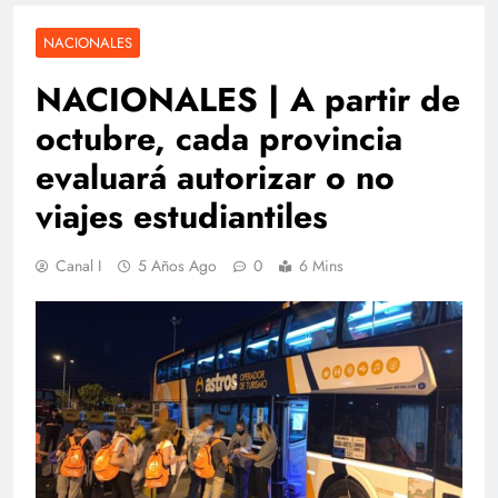
NACIONALES
NACIONALES | A partir de
octubre, cada provincia
evaluará autorizar o no
viajes estudiantiles
Canal I
5 Años Ago
0
6 Mins