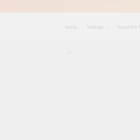
Inicio
Noticias
Señal En 
entina y el mundo, las 24 horas del d