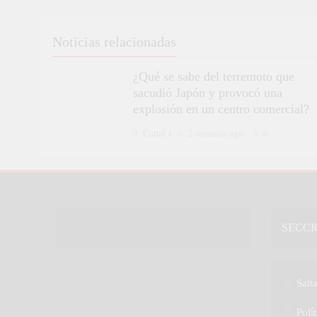
Noticias relacionadas
¿Qué se sabe del terremoto que
sacudió Japón y provocó una
explosión en un centro comercial?
Canal i
2 semanas ago
0
SECCI
Salt
Polít