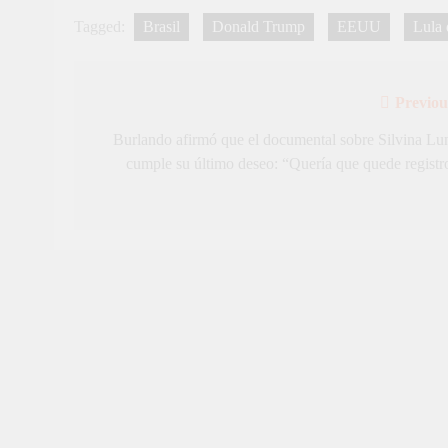
Tagged:
Brasil
Donald Trump
EEUU
Lula 
Previou
Navegación
de
Burlando afirmó que el documental sobre Silvina Lu
cumple su último deseo: “Quería que quede registr
entradas