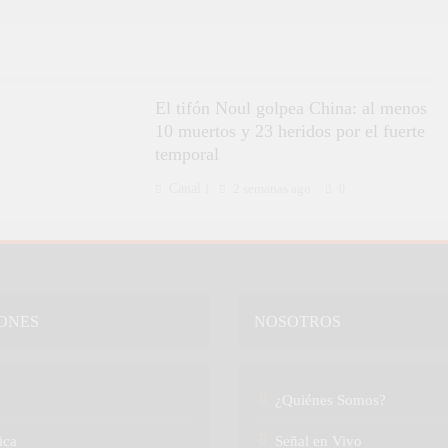
El tifón Noul golpea China: al menos
10 muertos y 23 heridos por el fuerte
temporal
Canal i
2 semanas ago
0
ONES
NOSOTROS
a
¿Quiénes Somos?
ica
Señal en Vivo