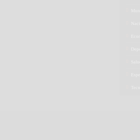
Mun
Naci
Eco
Depo
Salu
Espe
Tec