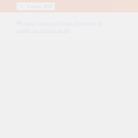
Skip
8 agosto, 2026
to
content
Canal i | Noticias de Salta, Arg