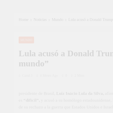
Home
Noticias
Mundo
Lula acusó a Donald Trump
MUNDO
Lula acusó a Donald Tru
mundo”
Canal I
4 Meses Ago
0
2 Mins
presidente de Brasil,
Luiz Inácio Lula da Silva,
afirm
es
“difícil”,
y acusó a su homólogo estadounidense,
de su rechazo a la guerra que Estados Unidos e Israel