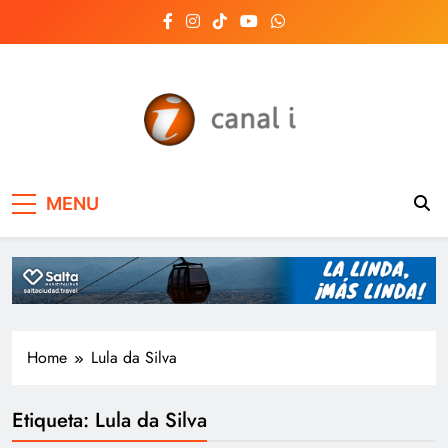
Skip
to
content
Canal i | Noticias de
MENU
Salta, Argentina y el
mundo, las 24 horas
del día
Home
Lula da Silva
Etiqueta:
Lula da Silva