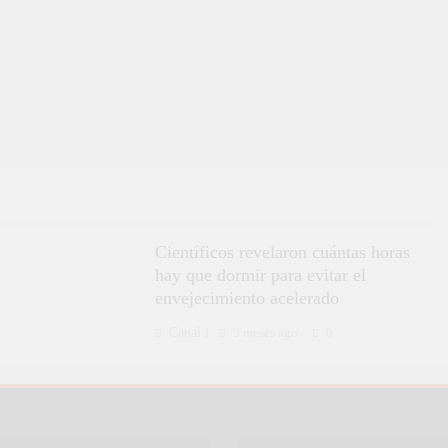
Científicos revelaron cuántas horas
hay que dormir para evitar el
envejecimiento acelerado
Canal i
3 meses ago
0