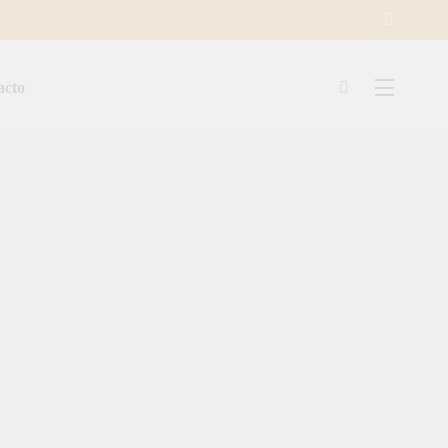
acto
ía