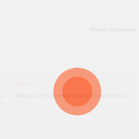
Fuente: Clarin.com
s:
Next:
es
Milagro 2020: Recomiendan rezar la novena desde casa
ir