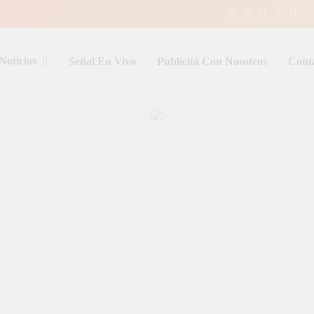
Noticias
Señal En Vivo
Publicitá Con Nosotros
Cont
entina y el mundo, las 24 horas del d