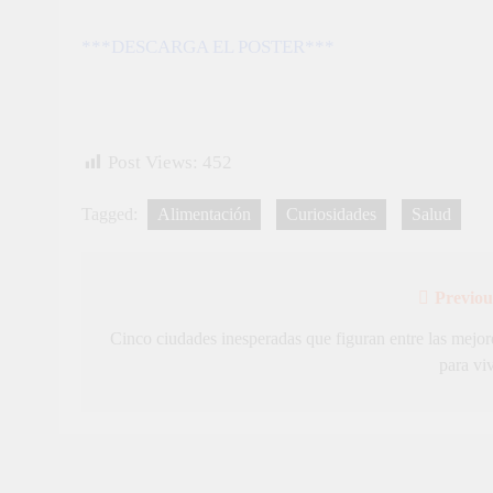
***DESCARGA EL POSTER***
Post Views:
452
Tagged:
Alimentación
Curiosidades
Salud
Previou
Navegación
de
Cinco ciudades inesperadas que figuran entre las mejor
para viv
entradas