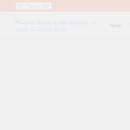
Skip
7 agosto, 2026
to
content
Inicio
Canal i | Noticias de Salta, Arg