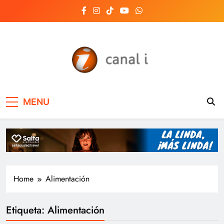
Skip
to
content
Canal i | Noticias de
MENU
Salta, Argentina y el
mundo, las 24 horas
del día
Home
Alimentación
Etiqueta:
Alimentación