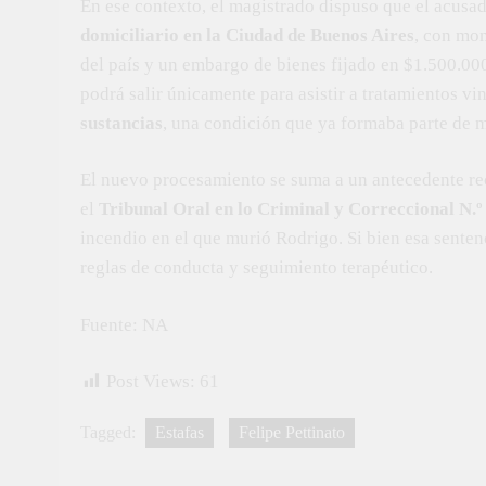
En ese contexto, el magistrado dispuso que el acusa
domiciliario en la Ciudad de Buenos Aires
, con mon
del país y un embargo de bienes fijado en $1.500.00
podrá salir únicamente para asistir a tratamientos v
sustancias
, una condición que ya formaba parte de 
El nuevo procesamiento se suma a un antecedente re
el
Tribunal Oral en lo Criminal y Correccional N.º
incendio en el que murió Rodrigo. Si bien esa senten
reglas de conducta y seguimiento terapéutico.
Fuente: NA
Post Views:
61
Tagged:
Estafas
Felipe Pettinato