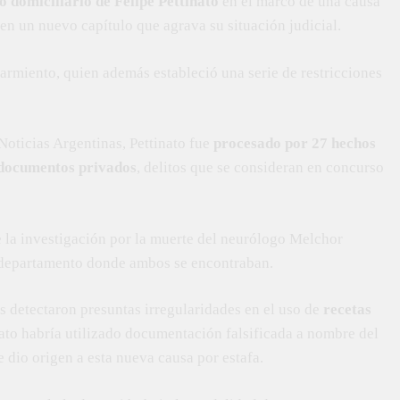
o domiciliario de Felipe Pettinato
en el marco de una causa
 en un nuevo capítulo que agrava su situación judicial.
armiento, quien además estableció una serie de restricciones
Noticias Argentinas, Pettinato fue
procesado por 27 hechos
e documentos privados
, delitos que se consideran en concurso
e la investigación por la muerte del neurólogo Melchor
l departamento donde ambos se encontraban.
es detectaron presuntas irregularidades en el uso de
recetas
nato habría utilizado documentación falsificada a nombre del
 dio origen a esta nueva causa por estafa.