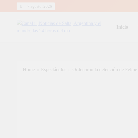
Skip
7 agosto, 2026
to
content
Inicio
Canal i | Noticias de Salta, Arg
Home
Espectáculos
Ordenaron la detención de Felipe 