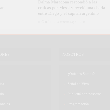
Dalma Maradona respondió a las
ran
críticas por Messi y reveló una charla
entre Diego y el capitán argentino
Canal i
3 semanas ago
0
ONES
NOSOTROS
a
¿Quiénes Somos?
ica
Señal en Vivo
do
Publicitá con nosotros
onales
Programación