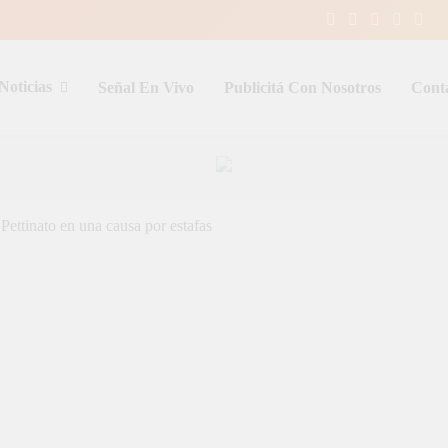
Noticias
Señal En Vivo
Publicitá Con Nosotros
Cont
entina y el mundo, las 24 horas del d
Pettinato en una causa por estafas