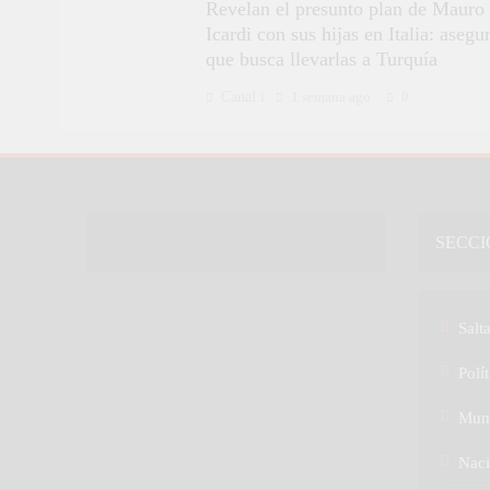
Revelan el presunto plan de Mauro
Icardi con sus hijas en Italia: asegu
que busca llevarlas a Turquía
Canal i
1 semana ago
0
SECCI
Salt
Polít
Mun
Naci