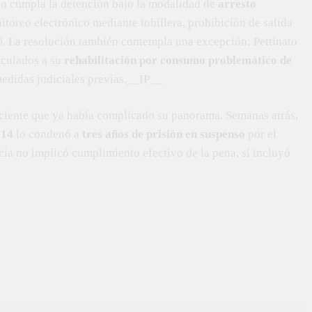
do cumpla la detención bajo la modalidad de
arresto
itoreo electrónico mediante tobillera, prohibición de salida
0. La resolución también contempla una excepción: Pettinato
inculados a su
rehabilitación por consumo problemático de
medidas judiciales previas.__IP__
ciente que ya había complicado su panorama. Semanas atrás,
 14
lo condenó a
tres años de prisión en suspenso
por el
cia no implicó cumplimiento efectivo de la pena, sí incluyó