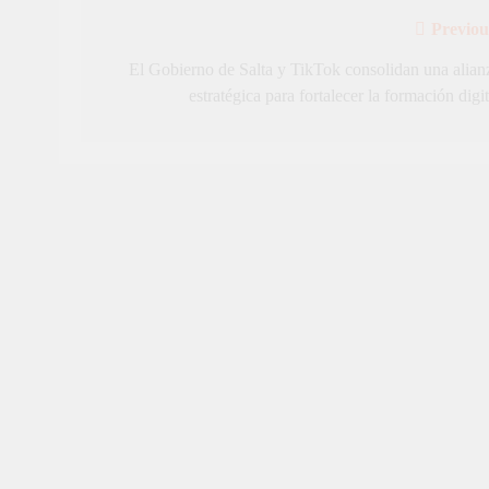
Previou
Navegación
de
El Gobierno de Salta y TikTok consolidan una alian
estratégica para fortalecer la formación digit
entradas