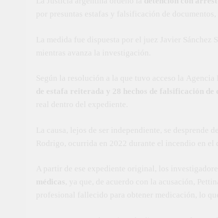
La Justicia argentina ordenó la
detención con arrest
por presuntas estafas y falsificación de documentos,
La medida fue dispuesta por el juez Javier Sánchez S
mientras avanza la investigación.
Según la resolución a la que tuvo acceso la Agencia 
de estafa reiterada y 28 hechos de falsificación d
real dentro del expediente.
La causa, lejos de ser independiente, se desprende d
Rodrigo, ocurrida en 2022 durante el incendio en e
A partir de ese expediente original, los investigador
médicas
, ya que, de acuerdo con la acusación, Petti
profesional fallecido para obtener medicación, lo que