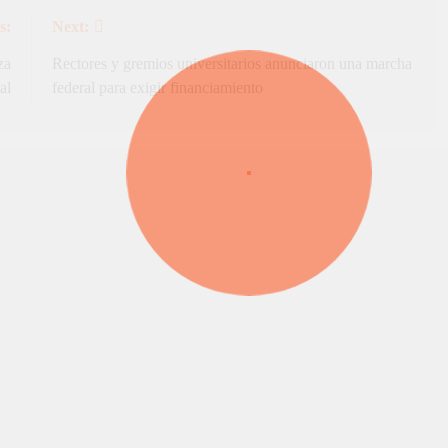
s:
Next:
za
Rectores y gremios universitarios anunciaron una marcha
al
federal para exigir financiamiento