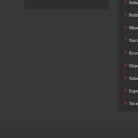
Salt
Polít
Mun
Naci
Eco
Depo
Salu
Espe
Tec