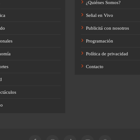
a
¿Quiénes Somos?
ica
Señal en Vivo
do
Publicitá con nosotros
onales
Programación
nomía
Política de privacidad
rtes
Contacto
d
ctáculos
no