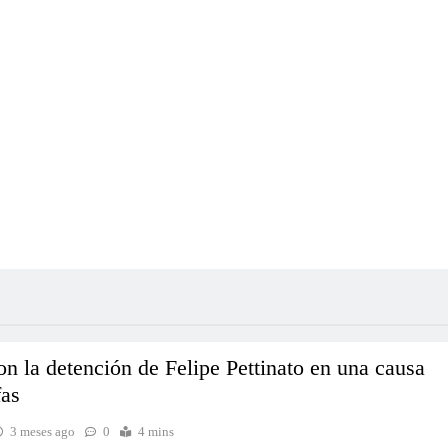
n la detención de Felipe Pettinato en una causa
fas
3 meses ago
0
4 mins