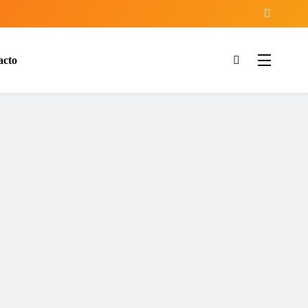
acto
ía