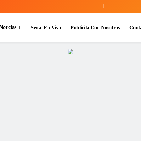
Noticias
Señal En Vivo
Publicitá Con Nosotros
Cont
entina y el mundo, las 24 horas del d