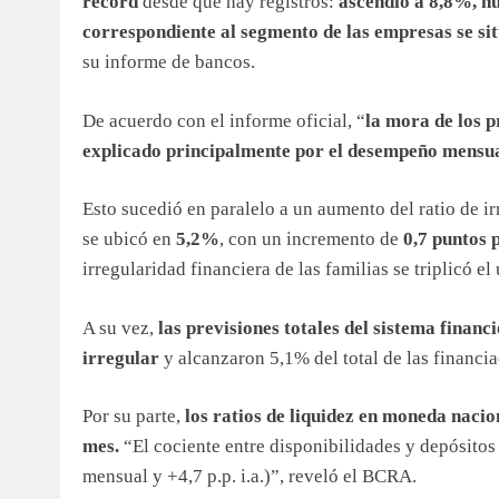
récord
desde que hay registros:
ascendió a 8,8%, n
correspondiente al segmento de las empresas se si
su informe de bancos.
De acuerdo con el informe oficial, “
la mora de los 
explicado principalmente por el desempeño mensual
Esto sucedió en paralelo a un aumento del ratio de ir
se ubicó en
5,2%
, con un incremento de
0,7 puntos 
irregularidad financiera de las familias se triplicó 
A su vez,
las previsiones totales del sistema financ
irregular
y alcanzaron 5,1% del total de las financia
Por su parte,
los ratios de liquidez en moneda nacio
mes.
“El cociente entre disponibilidades y depósitos
mensual y +4,7 p.p. i.a.)”, reveló el BCRA.