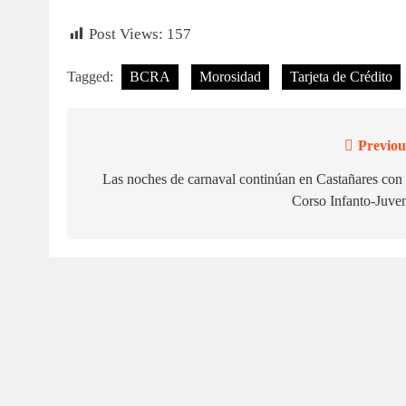
Post Views:
157
Tagged:
BCRA
Morosidad
Tarjeta de Crédito
Previou
Navegación
de
Las noches de carnaval continúan en Castañares con 
Corso Infanto-Juven
entradas