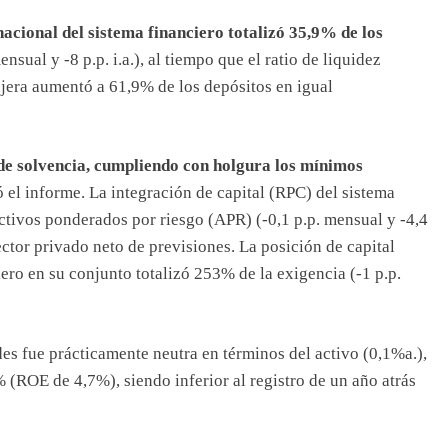
acional del sistema financiero totalizó 35,9% de los
ensual y -8 p.p. i.a.), al tiempo que el ratio de liquidez
era aumentó a 61,9% de los depósitos en igual
 de solvencia, cumpliendo con holgura los mínimos
ó el informe. La integración de capital (RPC) del sistema
ctivos ponderados por riesgo (APR) (-0,1 p.p. mensual y -4,4
sector privado neto de previsiones. La posición de capital
iero en su conjunto totalizó 253% de la exigencia (-1 p.p.
es fue prácticamente neutra en términos del activo (0,1%a.),
ROE de 4,7%), siendo inferior al registro de un año atrás