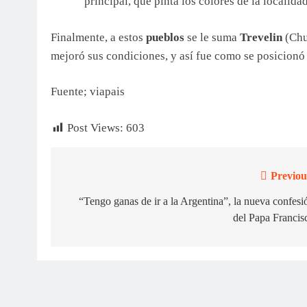
principal, que pinta los colores de la localidad
Finalmente, a estos
pueblos
se le suma
Trevelin
(Chu
mejoró sus condiciones, y así fue como se posicionó
Fuente; viapais
Post Views:
603
Previou
Navegación
de
“Tengo ganas de ir a la Argentina”, la nueva confesi
del Papa Francis
entradas