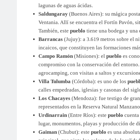
lagunas de aguas ácidas.
Saldungaray
(Buenos Aires): su mágica postal
Ventania. Allí se encuentra el Fortín Pavón, s
También, este
pueblo
tiene una bodega y una q
Barrancas
(Jujuy): a 3.619 metros sobre el ni
incaicos, que constituyen las formaciones má
Campo Ramón
(Misiones): el
pueblo
es cono
compromiso con la conservación del entorno. E
agrocamping, con visitas a saltos y excursion
Villa Tulumba
(Córdoba): es uno de los
pueb
calles empedradas, iglesias y casonas del sig
Los Chacayes
(Mendoza): fue testigo de gran
representados en la Reserva Natural Manzano 
Urdinarrain
(Entre Ríos): este
pueblo
cuenta 
lugar, monumentos, playas y producción de di
Gaiman
(Chubut): este
pueblo
es una absolut