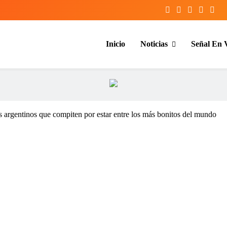
Inicio
Noticias
Señal En 
entina y el mundo, las 24 horas del d
s argentinos que compiten por estar entre los más bonitos del mundo