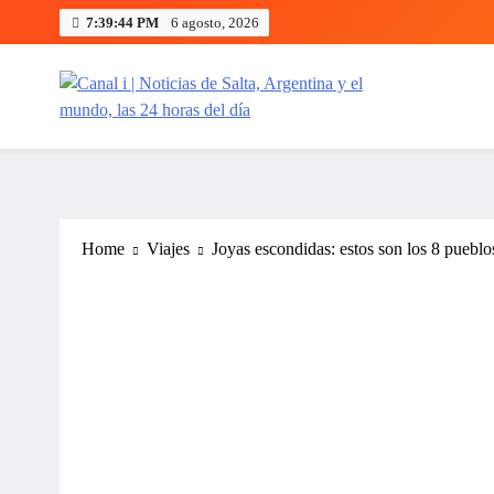
Skip
7:39:45 PM
6 agosto, 2026
to
content
Canal i | Noticias de Salta, Arg
Home
Viajes
Joyas escondidas: estos son los 8 pueblo