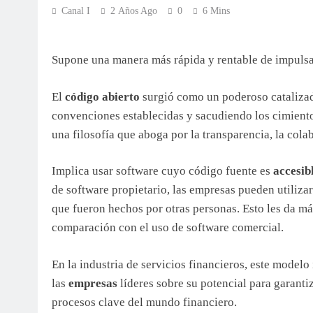
Canal I
2 Años Ago
0
6 Mins
Supone una manera más rápida y rentable de impulsar
El
código abierto
surgió como un poderoso catalizad
convenciones establecidas y sacudiendo los cimient
una filosofía que aboga por la transparencia, la colab
Implica usar software cuyo código fuente es
accesib
de software propietario, las empresas pueden utiliza
que fueron hechos por otras personas. Esto les da má
comparación con el uso de software comercial.
En la industria de servicios financieros, este model
las
empresas
líderes sobre su potencial para garanti
procesos clave del mundo financiero.