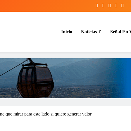
Inicio
Noticias
Señal En 
entina y el mundo, las 24 horas del d
ene que mirar para este lado si quiere generar valor