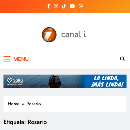
Skip
to
content
Canal i | Noticias de
MENU
Salta, Argentina y el
mundo, las 24 horas
del día
Home
Rosario
Etiqueta:
Rosario