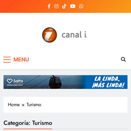
Skip
to
content
Canal i | Noticias de
MENU
Salta, Argentina y el
mundo, las 24 horas
del día
Home
Turismo
Categoría:
Turismo