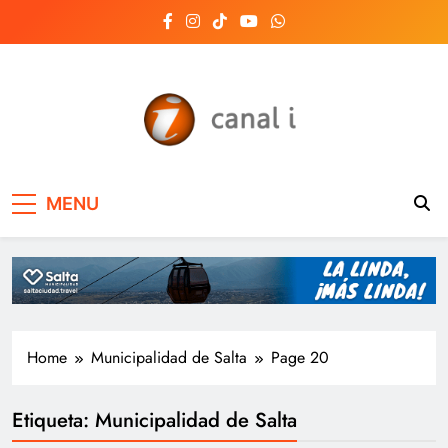
Skip
to
content
Canal i | Noticias de
MENU
Salta, Argentina y el
mundo, las 24 horas
del día
Home
Municipalidad de Salta
Page 20
Etiqueta:
Municipalidad de Salta