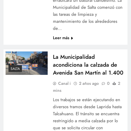
erradicará un basural clandestino. La
Municipalidad de Salta comenzó con
las tareas de limpieza y
mantenimiento de los alrededores
de…
Leer más
La Municipalidad
acondiciona la calzada de
SALTA
Avenida San Martín al 1.400
Canal i
2 años ago
0
2
mins
Los trabajos se están ejecutando en
diversos tramos desde Laprida hasta
Talcahuano. El tránsito se encuentra
restringido a media calzada por lo
que se solicita circular con