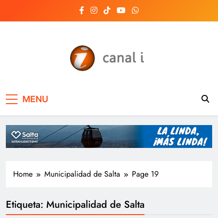
Skip
to
content
Canal i | Noticias de
MENU
Salta, Argentina y el
mundo, las 24 horas
del día
Home
Municipalidad de Salta
Page 19
Etiqueta:
Municipalidad de Salta