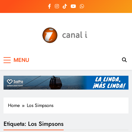
Skip
to
content
Canal i | Noticias de
MENU
Salta, Argentina y el
mundo, las 24 horas
del día
Home
Los Simpsons
Etiqueta:
Los Simpsons