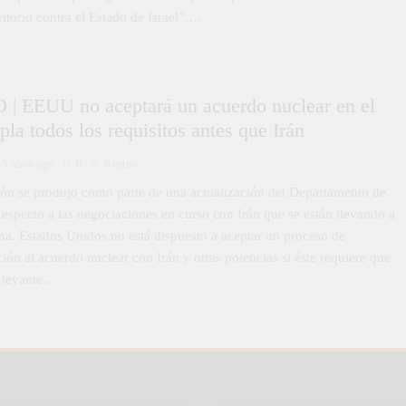
ritorio contra el Estado de Israel”,…
 EEUU no aceptará un acuerdo nuclear en el
la todos los requisitos antes que Irán
5 años ago
0
8 mins
ión se produjo como parte de una actualización del Departamento de
especto a las negociaciones en curso con Irán que se están llevando a
na. Estados Unidos no está dispuesto a aceptar un proceso de
ión al acuerdo nuclear con Irán y otras potencias si éste requiere que
 levante…