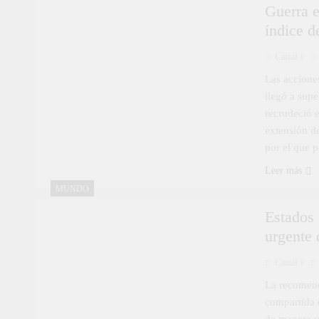
Guerra e
índice d
Canal i
Las accione
llegó a supe
recrudeció 
extensión de
por el que 
Leer más
MUNDO
Estados 
urgente 
Canal i
La recomend
compartida e