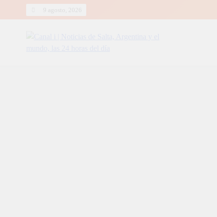
Skip
9 agosto, 2026
to
content
Canal i | Noticias de Salta, Arg