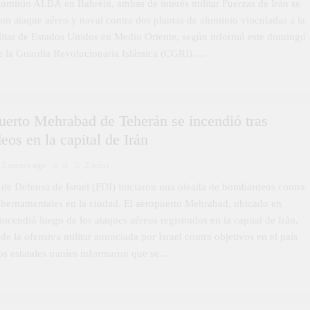
aluminio ALBA en Bahréin, ambas de interés militar Fuerzas de Irán se
un ataque aéreo y naval contra dos plantas de aluminio vinculadas a la
ilitar de Estados Unidos en Medio Oriente, según informó este domingo
e la Guardia Revolucionaria Islámica (CGRI)….
uerto Mehrabad de Teherán se incendió tras
os en la capital de Irán
5 meses ago
0
2 mins
 de Defensa de Israel (FDI) iniciaron una oleada de bombardeos contra
ubernamentales en la ciudad. El aeropuerto Mehrabad, ubicado en
incendió luego de los ataques aéreos registrados en la capital de Irán,
de la ofensiva militar anunciada por Israel contra objetivos en el país
os estatales iraníes informaron que se…