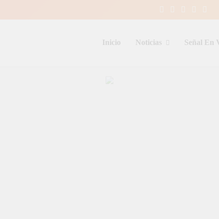
Inicio
Noticias
Señal En 
entina y el mundo, las 24 horas del d