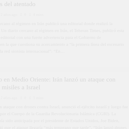
s del atentado
2 años ago
0
4 mins
rcano al régimen en Irán publicó una editorial donde realizó la
 Un diario cercano al régimen en Irán, el Teheran Times, publicó esta
editorial con una fuerte advertencia para el Gobierno de
 en la que cuestiona su acercamiento a “la primera línea del escenario
 la red sionista internacional”: “En…
o en Medio Oriente: Irán lanzó un ataque con
 misiles a Israel
2 años ago
0
5 mins
n ataque con drones contra Israel, anunció el ejército israelí y luego fue
por el Cuerpo de la Guardia Revolucionaria Islámica (CGRI). La
ía sido anticipada por el presidente de Estados Unidos, Joe Biden,
ió que el ataque llegaría “más temprano que tarde”. “Irán lanzó drones