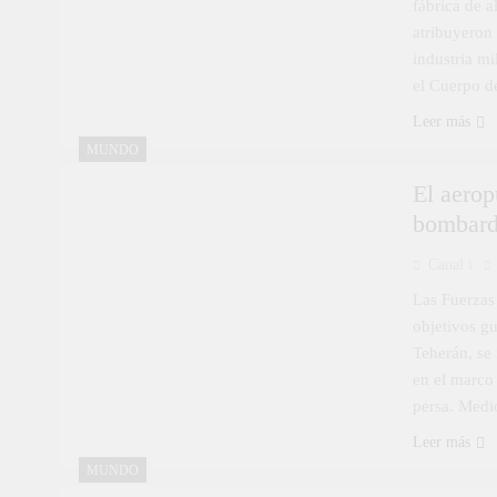
fábrica de 
atribuyeron 
industria m
el Cuerpo d
Leer más
MUNDO
El aerop
bombarde
Canal i
Las Fuerzas
objetivos g
Teherán, se 
en el marco 
persa. Medi
Leer más
MUNDO