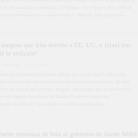
rgente que sus ciudadanos abandonen Medio Oriente, luego de que se
an los bombardeos contra Irán y El Líbano, en el marco del conflicto
 el país norteamericano e Israel frente a Teherán. Irán respondió…
asegura que Irán derrotó a EE. UU. e Israel tras
ir la sedición”
7 meses ago
0
3 mins
remo de la República Islámica afirmó que el país logró sofocar los
desestabilización interna incitados por potencias extranjeras. El líder
rán, el ayatolá Ali Jamenei, aseguró este sábado que la nación persa
ar nuevamente los planes de Estados Unidos e Israel, tras
nguido la sedición” que, según su visión, ambos países…
erte amenaza de Irán al gobierno de Javier Milei