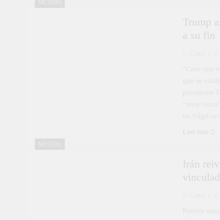
MUNDO
Trump as
a su fin
Canal i
“Creo que es
que se emit
presidente 
“muy cerca”
un frágil ac
Leer más
MUNDO
Irán rei
vinculad
Canal i
Fueron atac