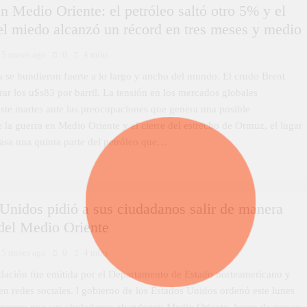
n Medio Oriente: el petróleo saltó otro 5% y el
el miedo alcanzó un récord en tres meses y medio
5 meses ago
0
4 mins
s se hundieron fuerte a lo largo y ancho del mundo. El crudo Brent
rar los u$s83 por barril. La tensión en los mercados globales
este martes ante las preocupaciones que genera una posible
 la guerra en Medio Oriente y el cierre del estrecho de Ormuz, el lugar
pasa una quinta parte del petróleo que…
Unidos pidió a sus ciudadanos salir de manera
del Medio Oriente
5 meses ago
0
4 mins
ación fue emitida por el Departamento de Estado norteamericano y
n redes sociales. l gobierno de los Estados Unidos ordenó este lunes