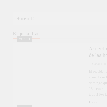
Home
Irán
Etiqueta:
Irán
MUNDO
Acuerdo 
de las h
Canal i
El president
acuerdo se f
domingo que
“El acuerdo 
todos! Por 
Leer más