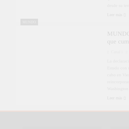
desde su ter
Leer más
MUNDO
MUNDO |
que cump
Canal i
La declarac
Estado con r
cabo en Vie
reincorporac
Washington
Leer más