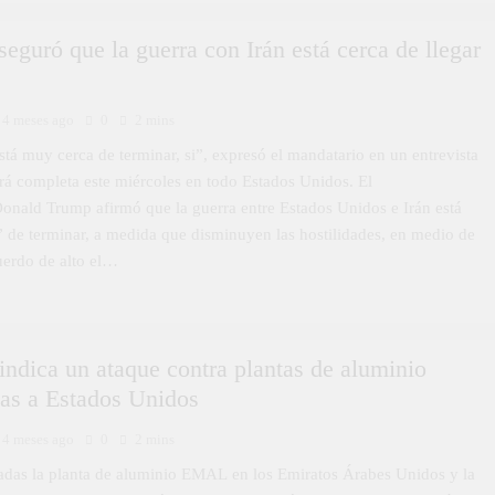
eguró que la guerra con Irán está cerca de llegar
4 meses ago
0
2 mins
tá muy cerca de terminar, si”, expresó el mandatario en un entrevista
irá completa este miércoles en todo Estados Unidos. El
Donald Trump afirmó que la guerra entre Estados Unidos e Irán está
 de terminar, a medida que disminuyen las hostilidades, en medio de
uerdo de alto el…
vindica un ataque contra plantas de aluminio
as a Estados Unidos
4 meses ago
0
2 mins
adas la planta de aluminio EMAL en los Emiratos Árabes Unidos y la