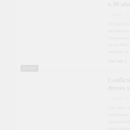
a 30 año
Canal i
Un diario ce
advertencia.
semana una 
Javier Milei
anti-Irán de
Leer más
MUNDO
Conflict
drones y
Canal i
Irán lanzó u
confirmado 
agresión hab
quien advirt