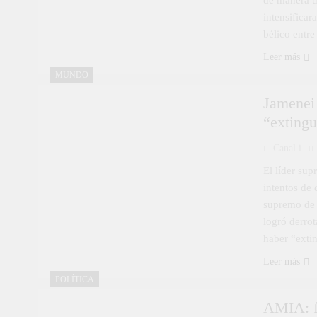
de manera u
intensificar
bélico entre
Leer más
MUNDO
Jamenei 
“extingu
Canal i
El líder sup
intentos de 
supremo de I
logró derrot
haber “exti
Leer más
POLÍTICA
AMIA: fu