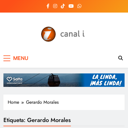
Skip
to
content
Canal i | Noticias de
MENU
Salta, Argentina y el
mundo, las 24 horas
del día
Home
Gerardo Morales
Etiqueta:
Gerardo Morales