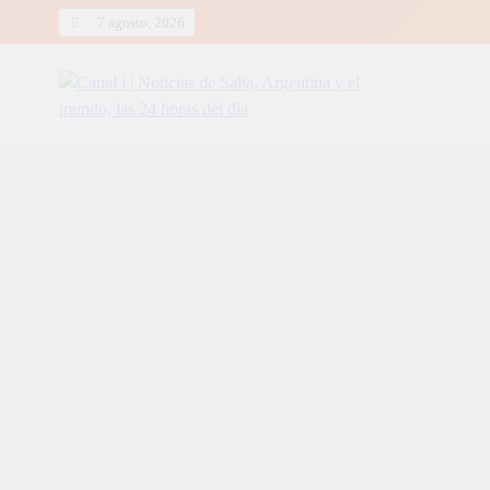
Skip
7 agosto, 2026
to
content
Canal i | Noticias de Salta, Arg