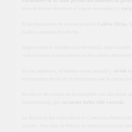
Un hombre de 61 años perdió dos millones de peso
hora de retirar dinero en el cajero automático y
vaci
El hecho ocurrió en una sucursal de
Caleta Olivia
, 
Colón y avenida Eva Perón.
Según relató la víctima en la denuncia, todo sucedió
realizó varias transacciones en dos cajeros diferente
En ese momento, el hombre no se percató y
olvidó c
encontraban detrás de él detectaron que la cuenta ha
Recién se dio cuenta de lo sucedido casi dos horas de
homebanking, que
su cuenta había sido vaciada.
La denuncia fue radicada en la Comisaría Primera de l
sufrido. Ante ello, la Policía de Santa Cruz inició un