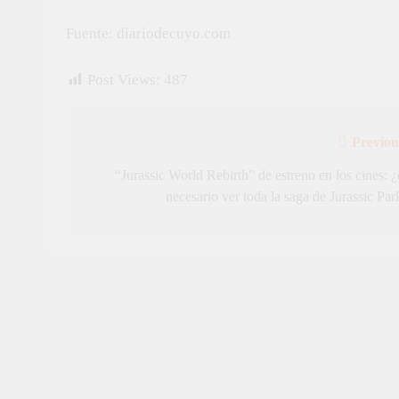
Fuente: diariodecuyo.com
Post Views:
487
Previou
Navegación
de
“Jurassic World Rebirth” de estreno en los cines: ¿
necesario ver toda la saga de Jurassic Par
entradas