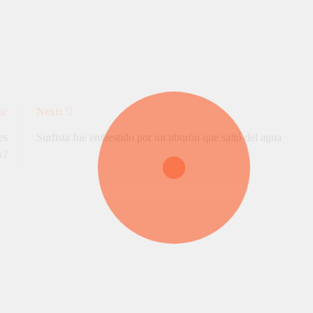
s:
Next:
es
Surfista fue embestido por un tiburón que saltó del agua
k?