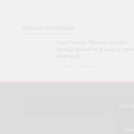
Noticias relacionadas
Caso Facundo Moyano: Candela
Arizaga declaró en la causa y camb
de abogado
Canal i
24 horas ago
0
SECCI
Salt