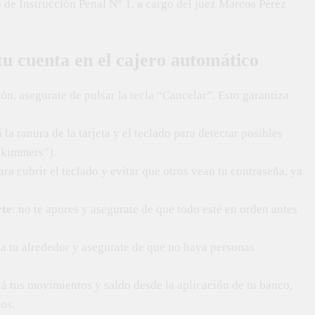
o de Instrucción Penal N° 1, a cargo del juez Marcos Pérez
u cuenta en el cajero automático
ión, asegurate de pulsar la tecla “Cancelar”. Esto garantiza
 la ranura de la tarjeta y el teclado para detectar posibles
skimmers”).
ra cubrir el teclado y evitar que otros vean tu contraseña, ya
rte
: no te apures y asegurate de que todo esté en orden antes
 a tu alrededor y asegurate de que no haya personas
tá tus movimientos y saldo desde la aplicación de tu banco,
os.