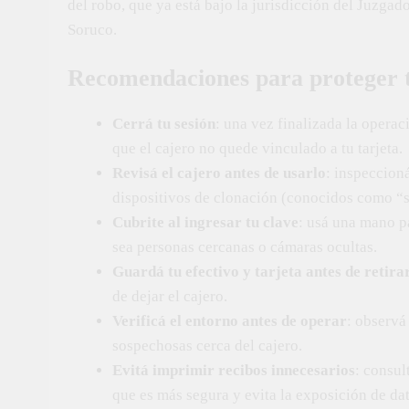
del robo, que ya está bajo la jurisdicción del Juzgad
Soruco.
Recomendaciones para proteger t
Cerrá tu sesión
: una vez finalizada la operac
que el cajero no quede vinculado a tu tarjeta.
Revisá el cajero antes de usarlo
: inspeccioná
dispositivos de clonación (conocidos como “
Cubrite al ingresar tu clave
: usá una mano pa
sea personas cercanas o cámaras ocultas.
Guardá tu efectivo y tarjeta antes de retira
de dejar el cajero.
Verificá el entorno antes de operar
: observá
sospechosas cerca del cajero.
Evitá imprimir recibos innecesarios
: consul
que es más segura y evita la exposición de dat