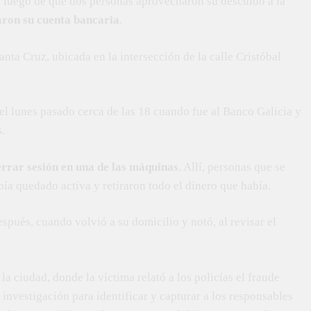
s
luego de que dos personas aprovecharon su descuido a la
aron su cuenta bancaria
.
Santa Cruz, ubicada en la intersección de la calle Cristóbal
 el lunes pasado cerca de las 18 cuando fue al Banco Galicia y
s.
errar sesión en una de las máquinas
. Allí, personas que se
bía quedado activa y retiraron todo el dinero que había.
spués, cuando volvió a su domicilio y notó, al revisar el
a ciudad, donde la víctima relató a los policías el fraude
a investigación para identificar y capturar a los responsables