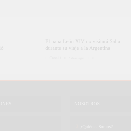
El papa León XIV no visitará Salta
ió
durante su viaje a la Argentina
Canal i
2 días ago
0
ONES
NOSOTROS
a
¿Quiénes Somos?