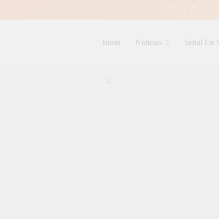
Inicio
Noticias
Señal En 
entina y el mundo, las 24 horas del d