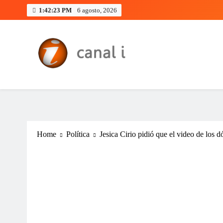
Skip
1:42:24 PM
6 agosto, 2026
to
content
Canal i | Noticias de Salta, Arg
Home
Política
Jesica Cirio pidió que el video de los d