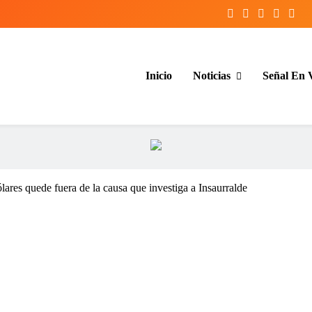
Inicio
Noticias
Señal En 
entina y el mundo, las 24 horas del d
ólares quede fuera de la causa que investiga a Insaurralde