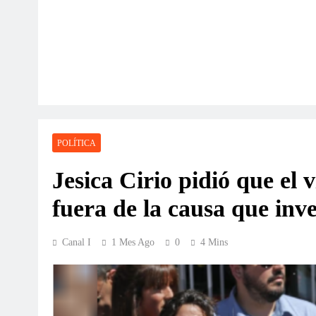
POLÍTICA
Jesica Cirio pidió que el 
fuera de la causa que inv
Canal I
1 Mes Ago
0
4 Mins