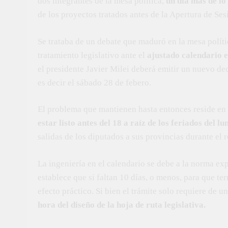
dos integrantes de la mesa política,
un día más de lo
de los proyectos tratados antes de la Apertura de Se
Se trataba de un debate que maduró en la mesa políti
tratamiento legislativo ante el
ajustado calendario e
el presidente Javier Milei deberá emitir un nuevo dec
es decir el sábado 28 de febero.
El problema que mantienen hasta entonces reside en
estar listo antes del 18 a raíz de los feriados del l
salidas de los diputados a sus provincias durante el 
La ingeniería en el calendario se debe a la norma e
establece que si faltan 10 días, o menos, para que te
efecto práctico. Si bien el trámite solo requiere de 
hora del diseño de la hoja de ruta legislativa.