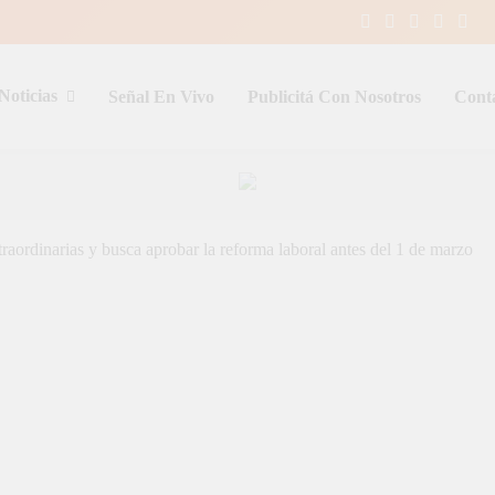
Noticias
Señal En Vivo
Publicitá Con Nosotros
Cont
entina y el mundo, las 24 horas del d
raordinarias y busca aprobar la reforma laboral antes del 1 de marzo