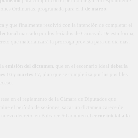
 planeado
para cumplir con el período legal correspondiente
siones Ordinarias, programada para el
1 de marzo.
ca y que finalmente resolvió con la intención de completar el
lectoral
marcado por los feriados de Carnaval. De esta forma,
reto que materializará la prórroga prevista para un día más,
 la
emisión del dictamen
, que en el escenario ideal
debería
unes 16 y martes 17
, plan que se complejiza por las posibles
receso.
xpresa en el reglamento de la Cámara de Diputados que
rmine el período de sesiones, sacar un dictamen carece de
un nuevo decreto, en Balcarce 50 admiten el
error inicial a la