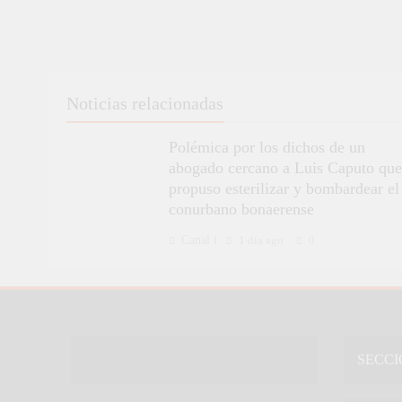
Noticias relacionadas
Polémica por los dichos de un
abogado cercano a Luis Caputo que
propuso esterilizar y bombardear el
conurbano bonaerense
Canal i
1 día ago
0
SECCI