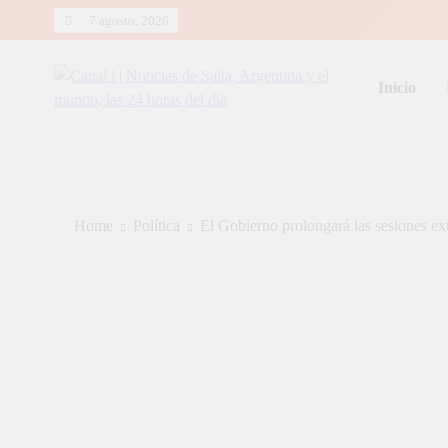
Skip
7 agosto, 2026
to
content
Inicio
Canal i | Noticias de Salta, Arg
Home
Política
El Gobierno prolongará las sesiones ext