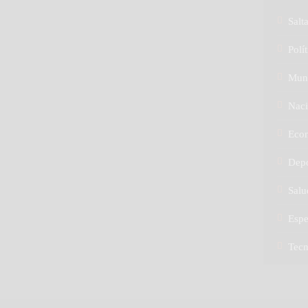
Salt
Polít
Mun
Naci
Eco
Depo
Salu
Espe
Tec