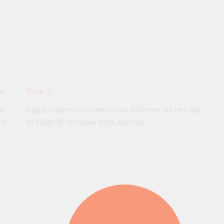
s:
Next:
la
Caputo mantuvo encuentros con referentes del mercado
Fe
en medio de versiones sobre anuncios