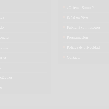
a
¿Quiénes Somos?
ica
Señal en Vivo
do
Publicitá con nosotros
onales
Programación
nomía
Política de privacidad
rtes
Contacto
d
ctáculos
no