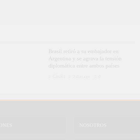
Brasil retiró a su embajador en
Argentina y se agrava la tensión
diplomática entre ambos países
Canal i
2 días ago
0
ONES
NOSOTROS