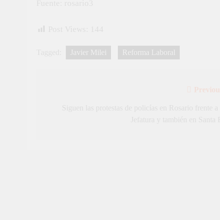
Fuente: rosario3
Post Views:
144
Tagged:
Javier Milei
Reforma Laboral
Previou
Navegación
de
Siguen las protestas de policías en Rosario frente a 
Jefatura y también en Santa 
entradas