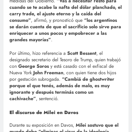
medidas del Gobierno.
“Vas a necesitar resto para
cuando se te acabe la nafta del dólar planchado, el
carry trade, el ajuste eterno y la caída del
consumo”
, afirmó, y pronosticó que
“los argentinos
se darán cuenta de que el sacrificio solo sirve para
enriquecer a unos pocos y empobrecer a las
grandes mayorías”
.
Por último, hizo referencia a
Scott Bessent
, el
designado secretario del Tesoro de Trump, quien trabajó
con
George Soros
y está casado con el exfiscal de
Nueva York
John Freeman
, con quien tiene dos hijos
por gestación subrogada.
“Cambiá de ghostwriter
porque el que tenés, además de malo, es muy
ignorante y después terminás como un
cachivache”
, sentenció.
El discurso de Milei en Davos
Durante su exposición en Davos,
Milei sostuvo que el
mundo debe “eliminar el virus de la ideología