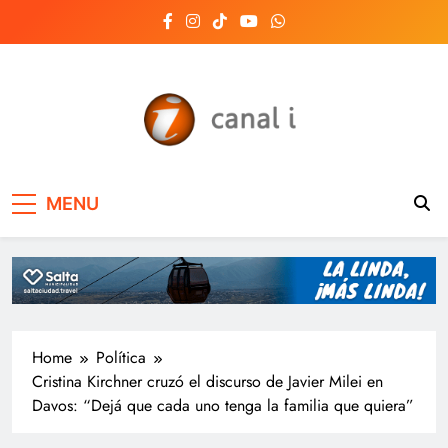
Skip
to
content
Canal i | Noticias de
MENU
Salta, Argentina y el
mundo, las 24 horas
del día
Home
Política
Cristina Kirchner cruzó el discurso de Javier Milei en
Davos: “Dejá que cada uno tenga la familia que quiera”