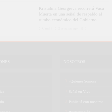
Kristalina Georgieva recorrerá Vaca
Muerta en una señal de respaldo al
rumbo económico del Gobierno
Canal i
2 semanas ago
0
ONES
NOSOTROS
a
¿Quiénes Somos?
ica
Señal en Vivo
do
Publicitá con nosotros