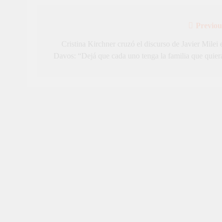
Previou
Navegación
de
Cristina Kirchner cruzó el discurso de Javier Milei 
Davos: “Dejá que cada uno tenga la familia que quier
entradas