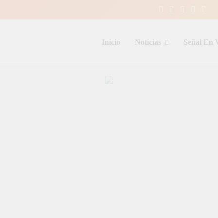
Inicio
Noticias
Señal En 
entina y el mundo, las 24 horas del d