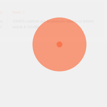
s:
Next:
en
ANSES confirmó que la jubilación mínima en febrero
a”
será de $ 343.086