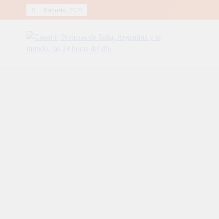
Skip
8 agosto, 2026
to
content
Canal i | Noticias de Salta, Arg