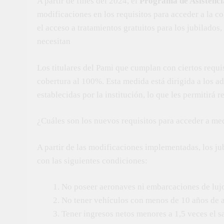
A partir de fines del 2024, el
Programa de Asistenci
modificaciones en los requisitos para acceder a la 
el acceso a tratamientos gratuitos para los jubilado
necesitan
Los titulares del Pami que cumplan con ciertos requ
cobertura al 100%. Esta medida está dirigida a los 
establecidas por la institución, lo que les permitirá 
¿Cuáles son los nuevos requisitos para acceder a me
A partir de las modificaciones implementadas, los j
con las siguientes condiciones:
No poseer aeronaves ni embarcaciones de luj
No tener vehículos con menos de 10 años de 
Tener ingresos netos menores a 1,5 veces el sa