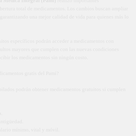
a Médica Integral (Pami)
realizó importantes
cobertura total de medicamentos. Los cambios buscan ampliar
s, garantizando una mejor calidad de vida para quienes más lo
isitos específicos podrán acceder a medicamentos con
adultos mayores que cumplen con las nuevas condiciones
recibir los medicamentos sin ningún costo.
dicamentos gratis del Pami?
ubilados podrán obtener medicamentos gratuitos si cumplen
o.
antigüedad.
lario mínimo, vital y móvil.