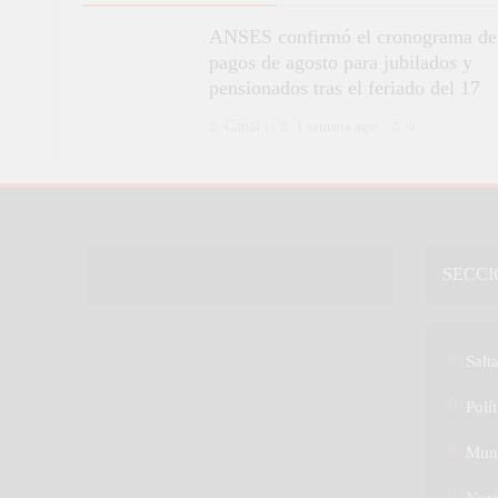
ANSES confirmó el cronograma de
pagos de agosto para jubilados y
pensionados tras el feriado del 17
Canal i
1 semana ago
0
SECCI
Salt
Polít
Mun