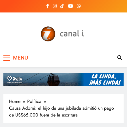
Skip
to
content
Canal i | Noticias de
MENU
Salta, Argentina y el
mundo, las 24 horas
del día
Home
Política
Causa Adorni: el hijo de una jubilada admitió un pago
de US$65.000 fuera de la escritura