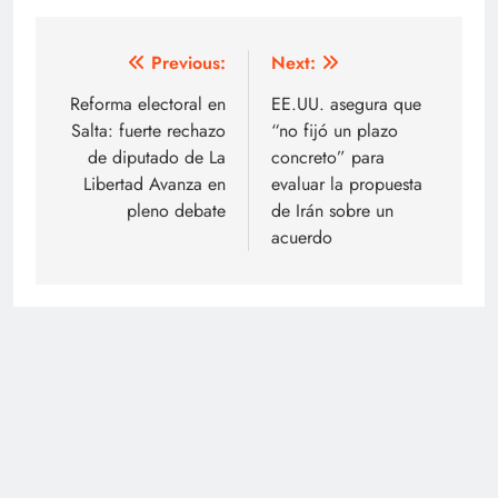
Navegación
Previous:
Next:
de
Reforma electoral en
EE.UU. asegura que
Salta: fuerte rechazo
“no fijó un plazo
entradas
de diputado de La
concreto” para
Libertad Avanza en
evaluar la propuesta
pleno debate
de Irán sobre un
acuerdo