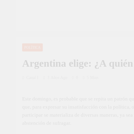
POLÍTICA
Argentina elige: ¿A quién
Canal I
3 Años Ago
0
5 Mins
Este domingo, es probable que se repita un patrón que
que, para expresar su insatisfacción con la política, 
participar se materializa de diversas maneras, ya sea
abstención de sufragar.