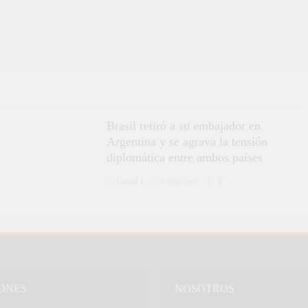
Brasil retiró a su embajador en
Argentina y se agrava la tensión
diplomática entre ambos países
Canal i
3 días ago
0
ONES
NOSOTROS