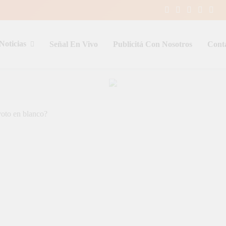
Noticias
Señal En Vivo
Publicitá Con Nosotros
Cont
entina y el mundo, las 24 horas del d
voto en blanco?