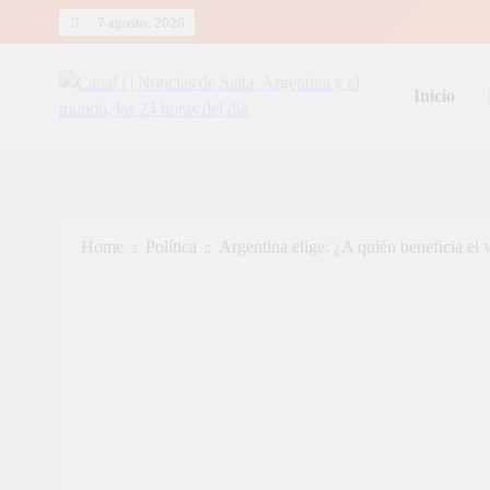
Skip
7 agosto, 2026
to
content
Inicio
Canal i | Noticias de Salta, Arg
Home
Política
Argentina elige: ¿A quién beneficia el 