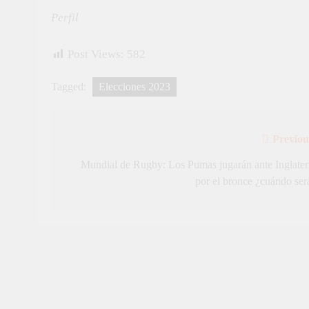
Perfil
Post Views:
582
Tagged:
Elecciones 2023
Previou
Navegación
de
Mundial de Rugby: Los Pumas jugarán ante Inglater
por el bronce ¿cuándo ser
entradas