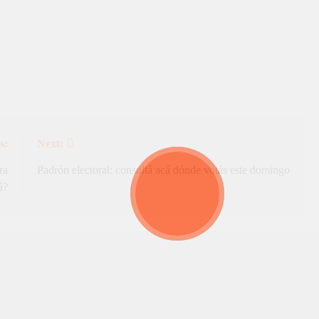
s:
Next:
ra
Padrón electoral: consultá acá dónde votás este domingo
á?