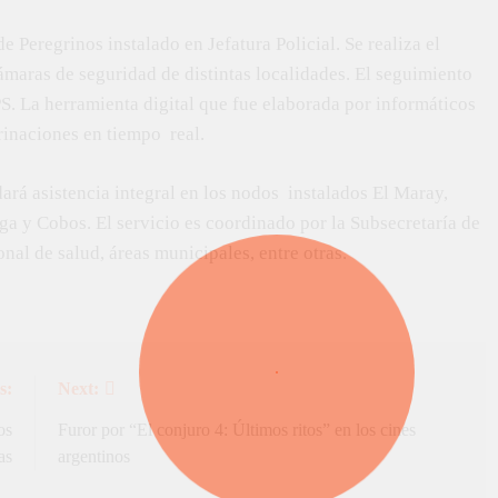
e Peregrinos instalado en Jefatura Policial. Se realiza el
aras de seguridad de distintas localidades. El seguimiento
S. La herramienta digital que fue elaborada por informáticos
rinaciones en tiempo real.
ará asistencia integral en los nodos instalados El Maray,
ga y Cobos. El servicio es coordinado por la Subsecretaría de
nal de salud, áreas municipales, entre otras.
s:
Next:
os
Furor por “El conjuro 4: Últimos ritos” en los cines
as
argentinos