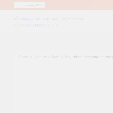
Skip
6 agosto, 2026
to
content
Canal i | Noticias de Salta, Arg
Home
Noticias
Salta
Seguridad acompaña a cientos 