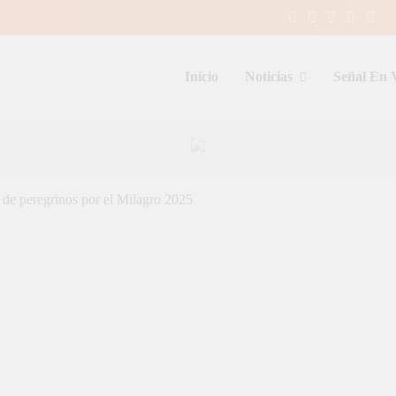
Inicio
Noticias
Señal En 
entina y el mundo, las 24 horas del d
de peregrinos por el Milagro 2025