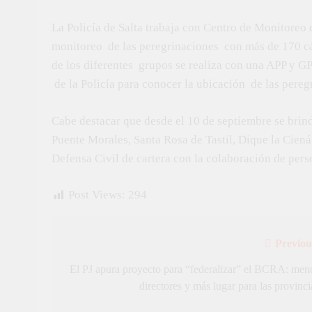
La Policía de Salta trabaja con Centro de Monitoreo d
monitoreo de las peregrinaciones con más de 170 cám
de los diferentes grupos se realiza con una APP y GP
de la Policía para conocer la ubicación de las pereg
Cabe destacar que desde el 10 de septiembre se brind
Puente Morales, Santa Rosa de Tastil, Dique la Ciená
Defensa Civil de cartera con la colaboración de perso
Post Views:
294
Previou
Navegación
de
El PJ apura proyecto para “federalizar” el BCRA: men
directores y más lugar para las provinci
entradas