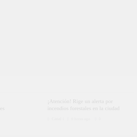
¡Atención! Rige un alerta por
es
incendios forestales en la ciudad
Canal i
6 horas ago
0