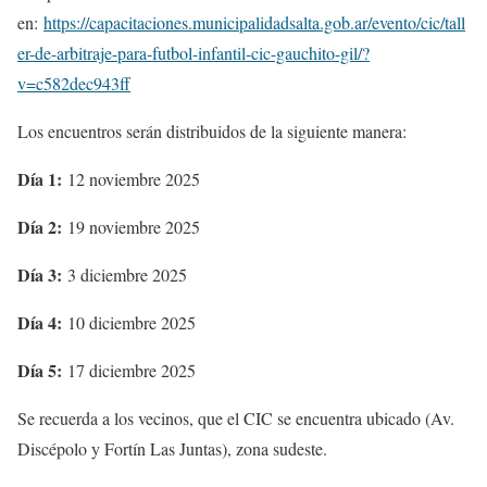
en:
https://capacitaciones.municipalidadsalta.gob.ar/evento/cic/tall
er-de-arbitraje-para-futbol-infantil-cic-gauchito-gil/?
v=c582dec943ff
Los encuentros serán distribuidos de la siguiente manera:
Día 1:
12 noviembre 2025
Día 2:
19 noviembre 2025
Día 3:
3 diciembre 2025
Día 4:
10 diciembre 2025
Día 5:
17 diciembre 2025
Se recuerda a los vecinos, que el CIC se encuentra ubicado (Av.
Discépolo y Fortín Las Juntas), zona sudeste.