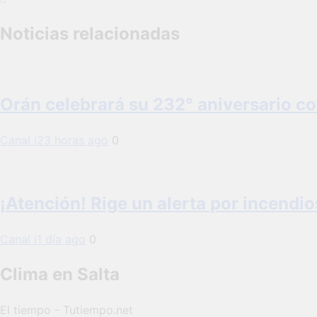
entradas
Noticias relacionadas
Orán celebrará su 232° aniversario co
Canal i
23 horas ago
0
¡Atención! Rige un alerta por incendio
Canal i
1 día ago
0
Clima en Salta
El tiempo - Tutiempo.net