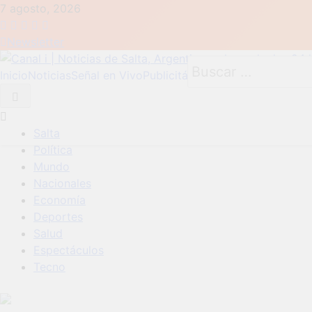
Skip
7 agosto, 2026
to
content
Newsletter
Buscar:
Inicio
Noticias
Señal en Vivo
Publicitá con nosotros
Contacto
Canal i | Noticias de Salta, Argentina y el mundo, las 24 ho
Salta
Política
Mundo
Nacionales
Economía
Deportes
Salud
Espectáculos
Tecno