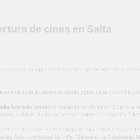
ertura de cines en Salta
ir sus salas, cumpliendo los protocolos establecidos. Adem
ia
se analizó la situación epidemiológica de la provincia co
nalia Aceved
o, brindó un resumen de situación. En lo que v
iende a 26641; de los cuales se recuperaron 23427 y fallec
 cantidad de casos. En zona baja se encuentran los depart
tín, Anta, Los Andes, La Viña, Chicoana, La Candelaria, M