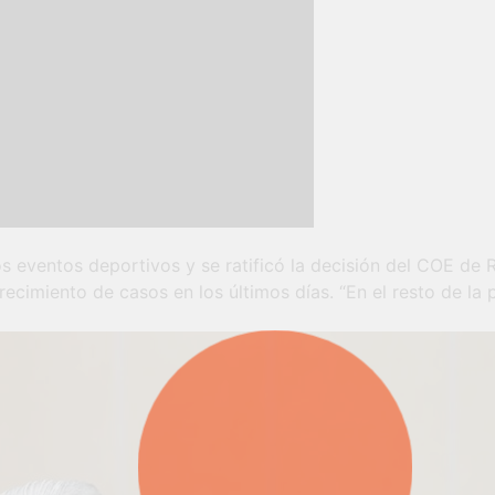
s eventos deportivos y se ratificó la decisión del COE de Ro
recimiento de casos en los últimos días. “En el resto de la 