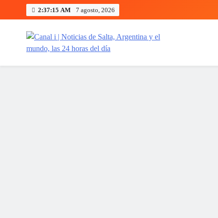
Skip
2:37:16 AM
7 agosto, 2026
to
content
Canal i | Noticias de Salta, Arg