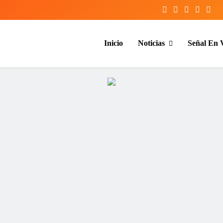
Inicio
Noticias
Señal En 
entina y el mundo, las 24 horas del d