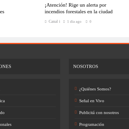
¡Atención! Rige un alerta por
es
incendios forestales en la ciudad
Canal i
1 día ago
0
ONES
NOSOTROS
a
¿Quiénes Somos?
ica
Señal en Vivo
do
Publicitá con nosotros
onales
Programación