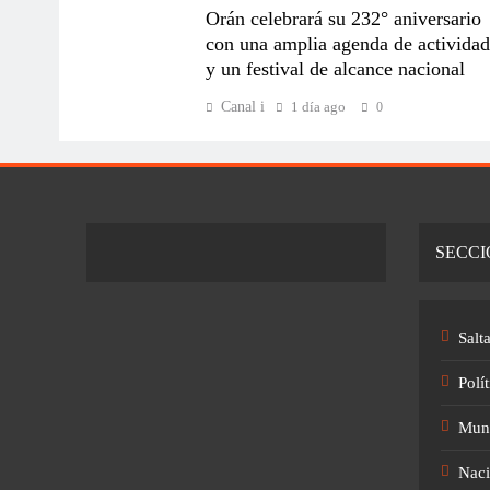
Orán celebrará su 232° aniversario
con una amplia agenda de actividad
y un festival de alcance nacional
Canal i
1 día ago
0
SECCI
Salt
Polít
Mun
Naci